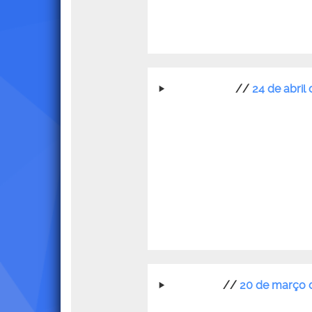
//
24 de abril
//
20 de março 