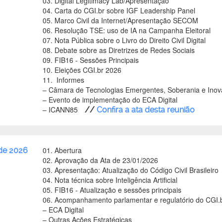
03. Digital Legitimacy Lab/Apresentação
04. Carta do CGI.br sobre IGF Leadership Panel
05. Marco Civil da Internet/Apresentação SECOM
06. Resolução TSE: uso de IA na Campanha Eleitoral
07. Nota Pública sobre o Livro do Direito Civil Digital
08. Debate sobre as Diretrizes de Redes Sociais
09. FIB16 - Sessões Principais
10. Eleições CGI.br 2026
11. Informes
–
Câmara de Tecnologias Emergentes, Soberania e Ino
–
Evento de implementação do ECA Digital
–
ICANN85
//
Confira a ata desta reunião
01. Abertura
 de 2026
02. Aprovação da Ata de 23/01/2026
03. Apresentação: Atualização do Código Civil Brasileiro
04. Nota técnica sobre Inteligência Artificial
05. FIB16 - Atualização e sessões principais
06. Acompanhamento parlamentar e regulatório do CGI.
–
ECA Digital
–
Outras Ações Estratégicas