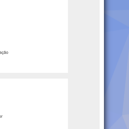
vação
br