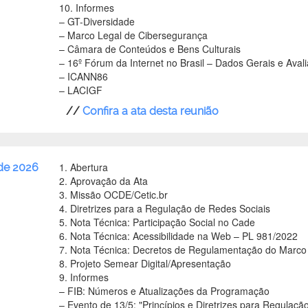
10. Informes
– GT-Diversidade
– Marco Legal de Cibersegurança
– Câmara de Conteúdos e Bens Culturais
– 16º Fórum da Internet no Brasil – Dados Gerais e Aval
– ICANN86
– LACIGF
//
Confira a ata desta reunião
1. Abertura
de 2026
2. Aprovação da Ata
3. Missão OCDE/Cetic.br
4. Diretrizes para a Regulação de Redes Sociais
5. Nota Técnica: Participação Social no Cade
6. Nota Técnica: Acessibilidade na Web
–
PL 981/2022
7. Nota Técnica: Decretos de Regulamentação do Marco C
8. Projeto Semear Digital/Apresentação
9. Informes
–
FIB: Números e Atualizações da Programação
–
Evento de 13/5: "Princípios e Diretrizes para Regulação