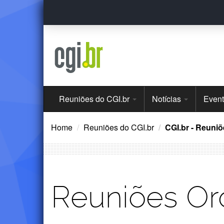
Ir
para
o
conteúdo
Menu
Reuniões do CGI.br
Notícias
Even
Principal
Home
Reuniões do CGI.br
CGI.br - Reuniõ
Reuniões Ord