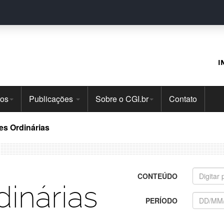
I
tos
Publicações
Sobre o CGI.br
Contato
es Ordinárias
CONTEÚDO
inárias
PERÍODO