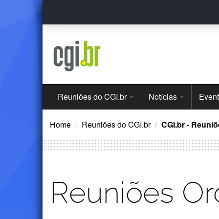
Ir
para
o
conteúdo
Menu
Reuniões do CGI.br
Notícias
Even
Principal
Home
Reuniões do CGI.br
CGI.br - Reuniõ
Reuniões Ord