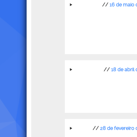
//
16 de maio 
//
18 de abril
//
28 de fevereiro