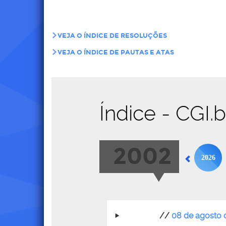
VEJA O ÍNDICE DE RESOLUÇÕES
VEJA O ÍNDICE DE PAUTAS E ATAS
Índice - CGI.
2002
2026
//
08 de agosto 