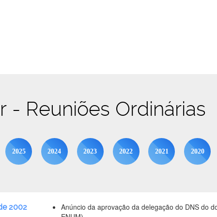
br - Reuniões Ordinárias
2025
2024
2023
2022
2021
2020
Anúncio da aprovação da delegação do DNS do do
de 2002
ENUM).