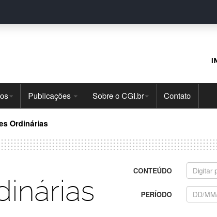
I
tos
Publicações
Sobre o CGI.br
Contato
es Ordinárias
CONTEÚDO
inárias
PERÍODO