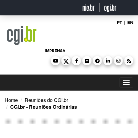
Ir
para
o
conteúdo
PT
|
EN
IMPRENSA
Toggl
naviga
Home
Reuniões do CGI.br
CGI.br - Reuniões Ordinárias