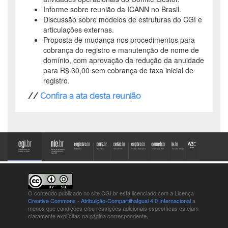
Informe sobre reunião da ICANN no Brasil.
Discussão sobre modelos de estruturas do CGI e
articulações externas.
Proposta de mudança nos procedimentos para
cobrança do registro e manutenção de nome de
domínio, com aprovação da redução da anuidade
para R$ 30,00 sem cobrança de taxa inicial de
registro.
//
Confira a ata desta reunião
O conteúdo publicado no site CGI.br está
licenciado com a Licença
Creative Commons - Atribuição-CompartilhaIgual 4.0 Internacional
a
menos que condições e/ou restrições adicionais específicas estejam
claramente explícitas na página correspondente.