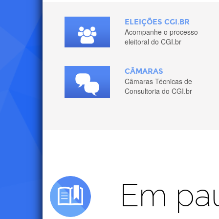
Links
ELEIÇÕES CGI.BR
Acompanhe o processo
eleitoral do CGI.br
Externos
CÂMARAS
Câmaras Técnicas de
Consultoria do CGI.br
Saiba
Em pa
o