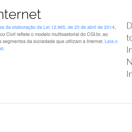
nternet
D
ses da elaboração da Lei 12.965, de 23 de abril de 2014
,
 Civil reflete o modelo multissetorial do CGI.br, ao
t
 segmentos da sociedade que utilizam a Internet.
Leia o
ão.
I
N
I