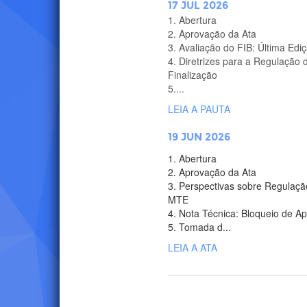
7ª
17 JUL 2026
que
1. Abertura
Plenária:
2. Aprovação da Ata
3. Avaliação do FIB: Última Edi
está
4. Diretrizes para a Regulação 
17/07/202
Finalização
5....
em
LEIA A PAUTA
6ª
19 JUN 2026
pauta
1. Abertura
Plenária:
2. Aprovação da Ata
3. Perspectivas sobre Regulação
19/06/20
MTE
no
4. Nota Técnica: Bloqueio de Ap
5. Tomada d...
LEIA A ATA
CGI.br