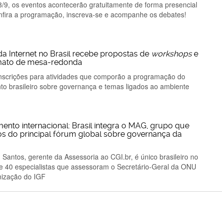
3/9, os eventos acontecerão gratuitamente de forma presencial
nfira a programação, inscreva-se e acompanhe os debates!
a Internet no Brasil recebe propostas de
workshops
e
rmato de mesa-redonda
inscrições para atividades que comporão a programação do
nto brasileiro sobre governança e temas ligados ao ambiente
nto internacional: Brasil integra o MAG, grupo que
s do principal fórum global sobre governança da
. Santos, gerente da Assessoria ao CGI.br, é único brasileiro no
de 40 especialistas que assessoram o Secretário-Geral da ONU
nização do IGF