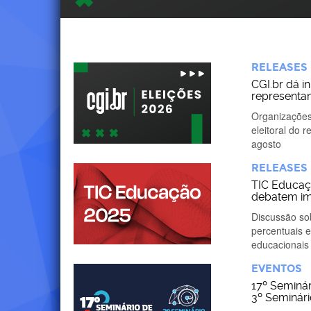
RELEASES
CGI.br dá i
representan
Organizações
eleitoral do 
agosto
RELEASES
TIC Educaç
debatem im
Discussão so
percentuais e
educacionais 
EVENTOS
17º Seminár
3º Seminári