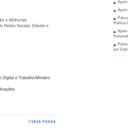
Apoio
Apoio
Patroc
ção e Melhorias
Política 
de Redes Sociais: Debate e
6
Apoio
Persona
Patroc
por Cria
 Digital e Trabalho/Ministro
26
licações
VEJA TODAS