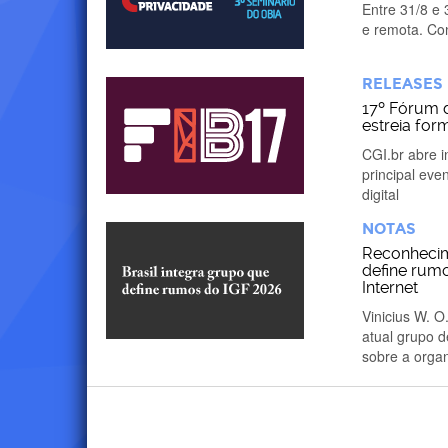
Entre 31/8 e 
e remota. Co
RELEASES
17º Fórum d
estreia fo
CGI.br abre 
principal eve
digital
NOTAS
Reconhecime
define rumo
Internet
Vinicius W. O
atual grupo 
sobre a orga