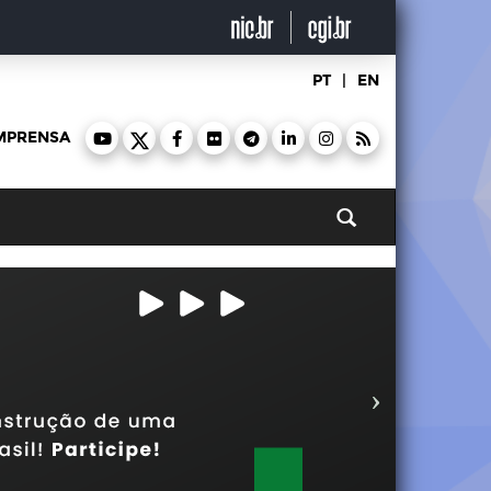
PT
|
EN
MPRENSA
Pesquisar
Próxim
Slide