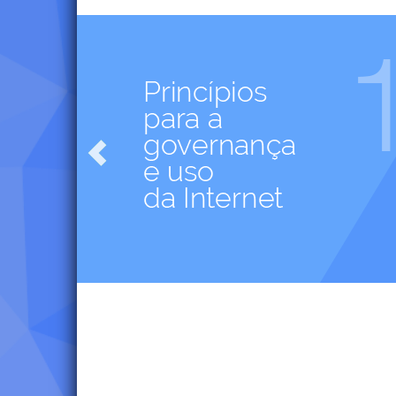
e
Previous
conheça
nossas
Resoluções