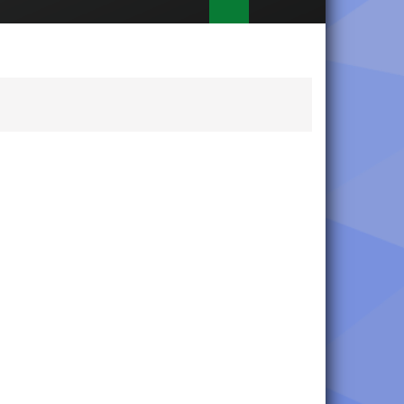
óximos
entos
nks