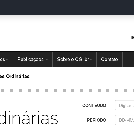
I
tos
Publicações
Sobre o CGI.br
Contato
es Ordinárias
CONTEÚDO
inárias
PERÍODO