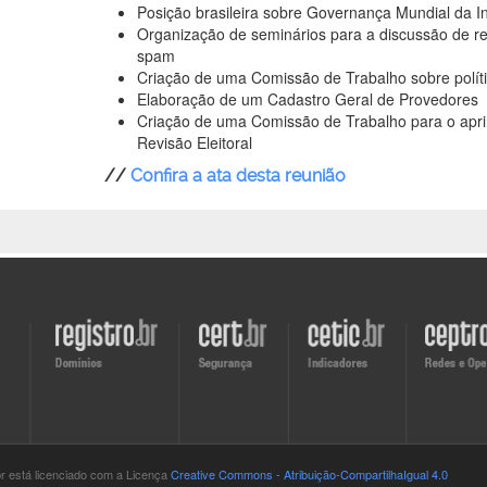
Posição brasileira sobre Governança Mundial da In
Organização de seminários para a discussão de 
spam
Criação de uma Comissão de Trabalho sobre polític
Elaboração de um Cadastro Geral de Provedores
Criação de uma Comissão de Trabalho para o apr
Revisão Eleitoral
//
Confira a ata desta reunião
Visite
Visite
Visite
Visite
o
o
o
o
site
site
site
site
do
do
do
do
Registro.br
CERT.br
CETIC.br
CEPTRO.b
br está
licenciado com a Licença
Creative Commons - Atribuição-CompartilhaIgual 4.0