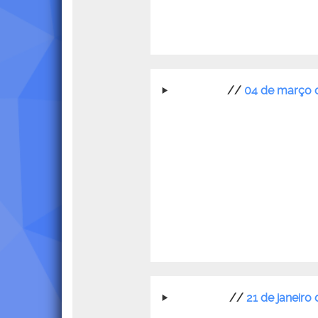
//
04 de março 
//
21 de janeiro