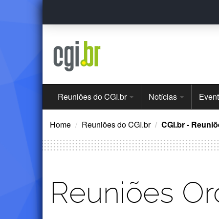
Ir
para
o
conteúdo
Menu
Reuniões do CGI.br
Notícias
Even
Principal
Home
Reuniões do CGI.br
CGI.br - Reuniõ
Reuniões Ord