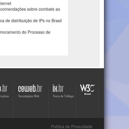
ternet
recomendações sobre combate ao
a de distribuição de IPs no Brasil
imoramento do Processo de
Visite
Visite
Visite
o
o
o
site
site
site
do
do
do
r
Ceweb
IX
W3C
Política de Privacidade