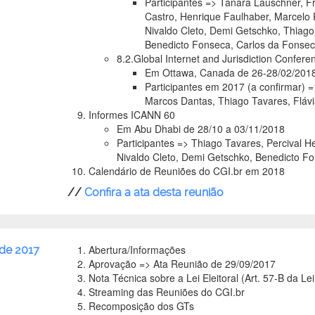
Participantes => Tanara Lauschner, F
Castro, Henrique Faulhaber, Marcelo P
Nivaldo Cleto, Demi Getschko, Thiag
Benedicto Fonseca, Carlos da Fonse
8.2.Global Internet and Jurisdiction Confere
Em Ottawa, Canada de 26-28/02/201
Participantes em 2017 (a confirmar) 
Marcos Dantas, Thiago Tavares, Fláv
Informes ICANN 60
Em Abu Dhabi de 28/10 a 03/11/2018
Participantes => Thiago Tavares, Percival H
Nivaldo Cleto, Demi Getschko, Benedicto F
Calendário de Reuniões do CGI.br em 2018
//
Confira a ata desta reunião
Abertura/Informações
de 2017
Aprovação => Ata Reunião de 29/09/2017
Nota Técnica sobre a Lei Eleitoral (Art. 57-B da Le
Streaming das Reuniões do CGI.br
Recomposição dos GTs