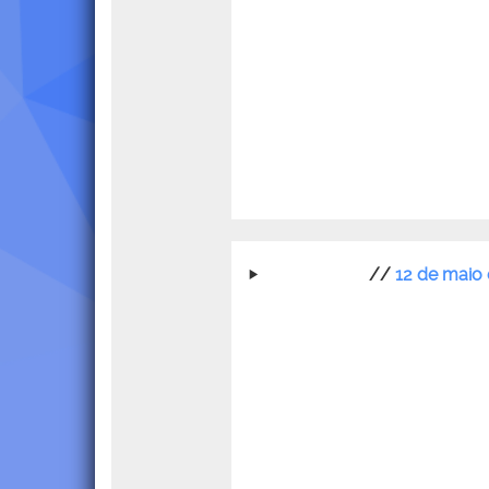
//
12 de maio