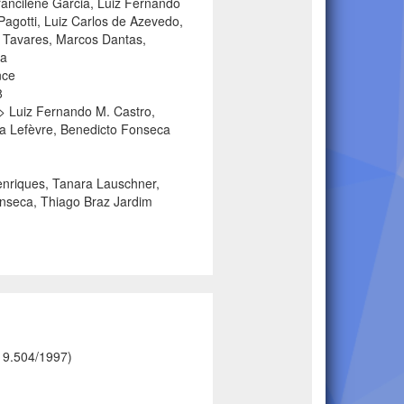
rancilene Garcia, Luiz Fernando
agotti, Luiz Carlos de Azevedo,
o Tavares, Marcos Dantas,
ca
nce
8
=> Luiz Fernando M. Castro,
ia Lefèvre, Benedicto Fonseca
enriques, Tanara Lauschner,
onseca, Thiago Braz Jardim
i 9.504/1997)