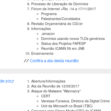
Processo de Liberação de Domínios
Fórum da Internet =Rio -14 a 17/11/2017
Programa
Palestrantes/Convidados
Revisão Orçamentária do CGI.br
Informações
.amazon
Domínios usando novos TLDs genéricos
Status dos Projetos FAPESP
Reunião ICANN 59 em JNB
Encerramento
//
Confira a ata desta reunião
Abertura/Informações
de 2017
Ata da Reunião de 12/05/2017
Ataque do Malware "Wannacry"
CERT
Vanessa Fonseca, Diretora da Digital Crime
Unit da Microsoft no Brasil (TBC)
Conversa com Göran Marby/CEO de ICANN