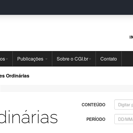
I
tos
Publicações
Sobre o CGI.br
Contato
es Ordinárias
CONTEÚDO
inárias
PERÍODO