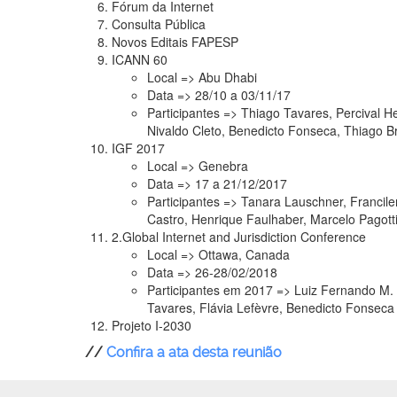
Fórum da Internet
Consulta Pública
Novos Editais FAPESP
ICANN 60
Local => Abu Dhabi
Data => 28/10 a 03/11/17
Participantes => Thiago Tavares, Percival H
Nivaldo Cleto, Benedicto Fonseca, Thiago B
IGF 2017
Local => Genebra
Data => 17 a 21/12/2017
Participantes => Tanara Lauschner, Francil
Castro, Henrique Faulhaber, Marcelo Pagott
2.Global Internet and Jurisdiction Conference
Local => Ottawa, Canada
Data => 26-28/02/2018
Participantes em 2017 => Luiz Fernando M.
Tavares, Flávia Lefèvre, Benedicto Fonseca
Projeto I-2030
//
Confira a ata desta reunião