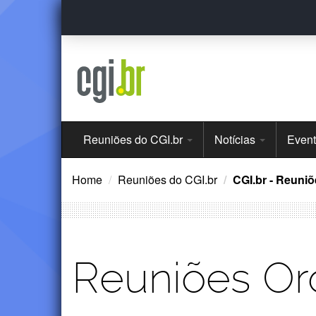
Ir
para
o
conteúdo
Menu
Reuniões do CGI.br
Notícias
Even
Principal
Home
Reuniões do CGI.br
CGI.br - Reuniõ
Reuniões Ord