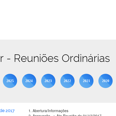
br - Reuniões Ordinárias
2025
2024
2023
2022
2021
2020
Abertura/Informações
de 2017
Aprovação => Ata Reunião de 01/12/2017