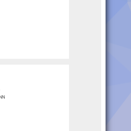
7
ANN