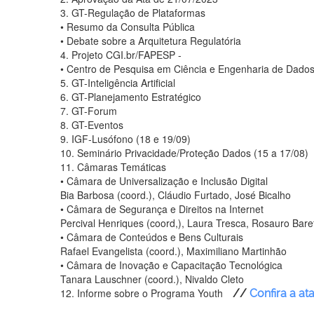
3. GT-Regulação de Plataformas
• Resumo da Consulta Pública
• Debate sobre a Arquitetura Regulatória
4. Projeto CGI.br/FAPESP -
• Centro de Pesquisa em Ciência e Engenharia de Dados p
5. GT-Inteligência Artificial
6. GT-Planejamento Estratégico
7. GT-Forum
8. GT-Eventos
9. IGF-Lusófono (18 e 19/09)
10. Seminário Privacidade/Proteção Dados (15 a 17/08)
11. Câmaras Temáticas
• Câmara de Universalização e Inclusão Digital
Bia Barbosa (coord.), Cláudio Furtado, José Bicalho
• Câmara de Segurança e Direitos na Internet
Percival Henriques (coord,), Laura Tresca, Rosauro Bare
• Câmara de Conteúdos e Bens Culturais
Rafael Evangelista (coord.), Maximiliano Martinhão
• Câmara de Inovação e Capacitação Tecnológica
Tanara Lauschner (coord.), Nivaldo Cleto
12. Informe sobre o Programa Youth
//
Confira a at