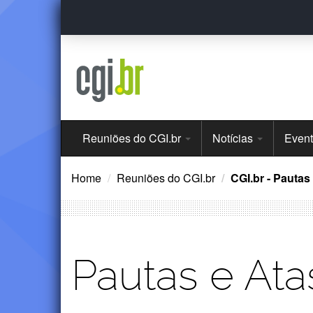
Ir
para
o
conteúdo
Menu
Reuniões do CGI.br
Notícias
Even
Principal
Home
Reuniões do CGI.br
CGI.br - Pautas
Pautas e Ata