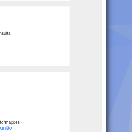
nsulta
nformações -
eunião