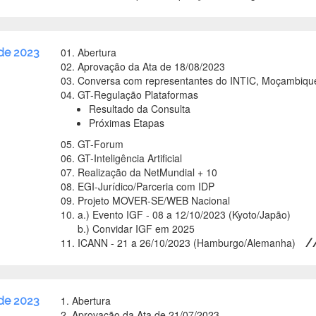
01. Abertura
de 2023
02. Aprovação da Ata de 18/08/2023
03. Conversa com representantes do INTIC, Moçambiqu
04. GT-Regulação Plataformas
Resultado da Consulta
Próximas Etapas
05. GT-Forum
06. GT-Inteligência Artificial
07. Realização da NetMundial + 10
08. EGI-Jurídico/Parceria com IDP
09. Projeto MOVER-SE/WEB Nacional
10. a.) Evento IGF - 08 a 12/10/2023 (Kyoto/Japão)
b.) Convidar IGF em 2025
11. ICANN - 21 a 26/10/2023 (Hamburgo/Alemanha)
/
1. Abertura
de 2023
2. Aprovação da Ata de 21/07/2023