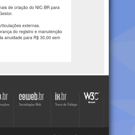
mais de criação do NIC-BR para
Gestor.
rticulações externas.
rança do registro e manutenção
da anuidade para R$ 30,00 sem
Visite
Visite
Visite
o
o
o
site
site
site
do
do
do
r
Ceweb
IX
W3C