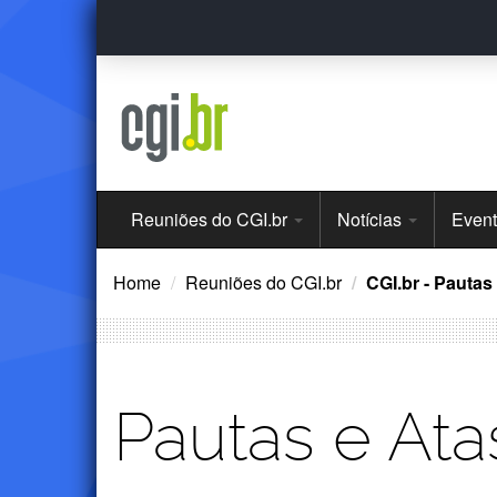
Ir
para
o
conteúdo
Menu
Reuniões do CGI.br
Notícias
Even
Principal
Home
Reuniões do CGI.br
CGI.br - Pautas
Pautas e Ata