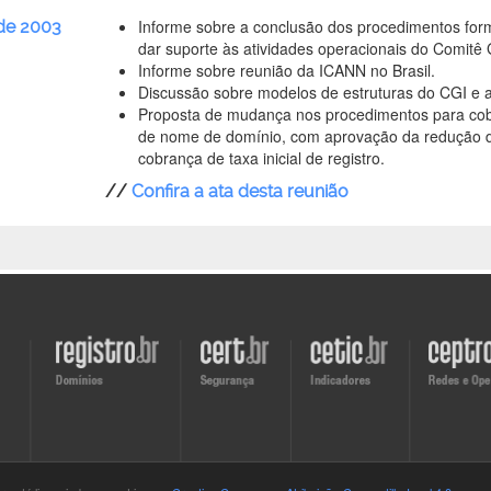
Informe sobre a conclusão dos procedimentos for
 de 2003
dar suporte às atividades operacionais do Comitê 
Informe sobre reunião da ICANN no Brasil.
Discussão sobre modelos de estruturas do CGI e a
Proposta de mudança nos procedimentos para cob
de nome de domínio, com aprovação da redução 
cobrança de taxa inicial de registro.
//
Confira a ata desta reunião
Visite
Visite
Visite
Visite
o
o
o
o
site
site
site
site
do
do
do
do
Registro.br
CERT.br
CETIC.br
CEPTRO.b