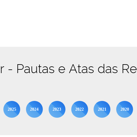
br - Pautas e Atas das R
2025
2024
2023
2022
2021
2020