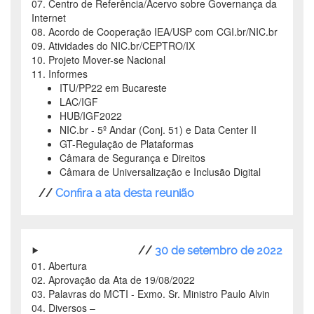
07. Centro de Referência/Acervo sobre Governança da
Internet
08. Acordo de Cooperação IEA/USP com CGI.br/NIC.br
09. Atividades do NIC.br/CEPTRO/IX
10. Projeto Mover-se Nacional
11. Informes
ITU/PP22 em Bucareste
LAC/IGF
HUB/IGF2022
NIC.br - 5º Andar (Conj. 51) e Data Center II
GT-Regulação de Plataformas
Câmara de Segurança e Direitos
Câmara de Universalização e Inclusão Digital
//
Confira a ata desta reunião
//
30 de setembro de 2022
01. Abertura
02. Aprovação da Ata de 19/08/2022
03. Palavras do MCTI - Exmo. Sr. Ministro Paulo Alvin
04. Diversos –