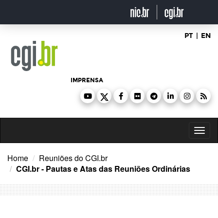
Ir
para
o
conteúdo
PT
|
EN
IMPRENSA
Toggl
naviga
Home
Reuniões do CGI.br
CGI.br - Pautas e Atas das Reuniões Ordinárias