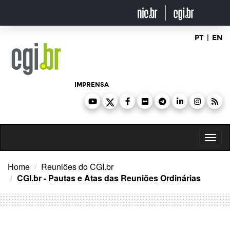
Ir
para
o
conteúdo
PT
|
EN
IMPRENSA
Toggl
naviga
Home
Reuniões do CGI.br
CGI.br - Pautas e Atas das Reuniões Ordinárias