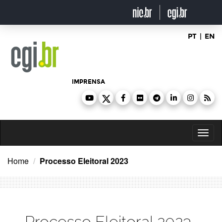
Ir
para
o
conteúdo
PT
|
EN
IMPRENSA
Toggl
naviga
Home
Processo Eleitoral 2023
Processo Eleitoral 2023