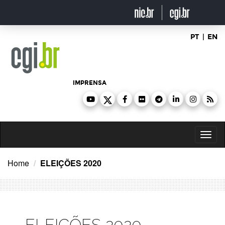
Ir
para
o
conteúdo
PT
|
EN
IMPRENSA
Toggl
naviga
Home
ELEIÇÕES 2020
ELEIÇÕES 2020