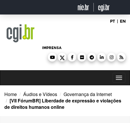
Ir
para
o
conteúdo
PT
|
EN
IMPRENSA
Toggl
naviga
Home
Áudios e Vídeos
Governança da Internet
[VII FórumBR] Liberdade de expressão e violações
de direitos humanos online