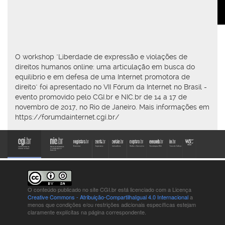
O workshop "Liberdade de expressão e violações de
direitos humanos online: uma articulação em busca do
equilíbrio e em defesa de uma Internet promotora de
direito" foi apresentado no VII Fórum da Internet no Brasil -
evento promovido pelo CGI.br e NIC.br de 14 a 17 de
novembro de 2017, no Rio de Janeiro. Mais informações em
https://forumdainternet.cgi.br/
O conteúdo publicado no site CGI.br está
licenciado com a Licença
Creative Commons - Atribuição-CompartilhaIgual 4.0 Internacional
a
menos que condições e/ou restrições adicionais específicas estejam
claramente explícitas na página correspondente.