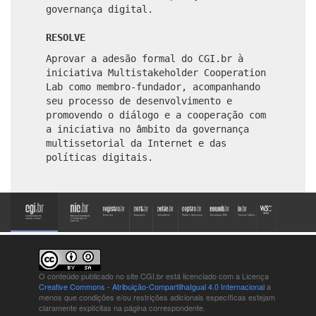
governança digital.
RESOLVE
Aprovar a adesão formal do CGI.br à
iniciativa Multistakeholder Cooperation
Lab como membro-fundador, acompanhando
seu processo de desenvolvimento e
promovendo o diálogo e a cooperação com
a iniciativa no âmbito da governança
multissetorial da Internet e das
políticas digitais.
O conteúdo publicado no site CGI.br está
licenciado com a Licença
Creative Commons - Atribuição-CompartilhaIgual 4.0 Internacional
a
menos que condições e/ou restrições adicionais específicas estejam
claramente explícitas na página correspondente.