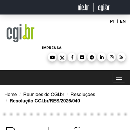
Ir
para
o
conteúdo
PT
|
EN
IMPRENSA
Toggl
naviga
Home
Reuniões do CGI.br
Resoluções
Resolução CGI.br/RES/2026/040