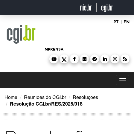
Ir
para
o
conteúdo
PT
|
EN
IMPRENSA
Toggl
naviga
Home
Reuniões do CGI.br
Resoluções
Resolução CGI.br/RES/2025/018