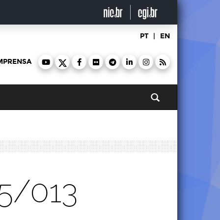
PT
|
EN
MPRENSA
Pesquisar
5/013