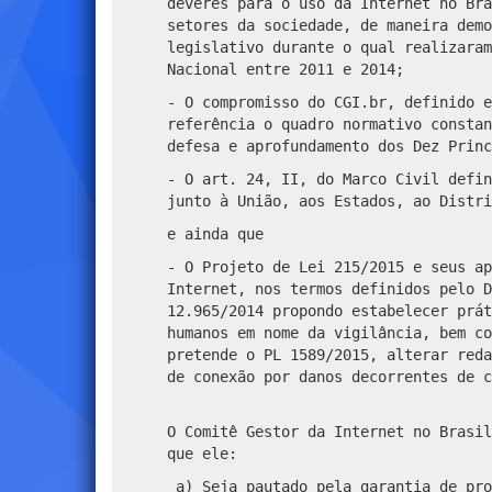
deveres para o uso da Internet no Bra
setores da sociedade, de maneira demo
legislativo durante o qual realizaram
Nacional entre 2011 e 2014;
- O compromisso do CGI.br, definido e
referência o quadro normativo constan
defesa e aprofundamento dos Dez Princ
- O art. 24, II, do Marco Civil defin
junto à União, aos Estados, ao Distri
e ainda que
- O Projeto de Lei 215/2015 e seus ap
Internet, nos termos definidos pelo D
12.965/2014 propondo estabelecer prát
humanos em nome da vigilância, bem co
pretende o PL 1589/2015, alterar reda
de conexão por danos decorrentes de c
O Comitê Gestor da Internet no Brasil
que ele:
a) Seja pautado pela garantia de pro