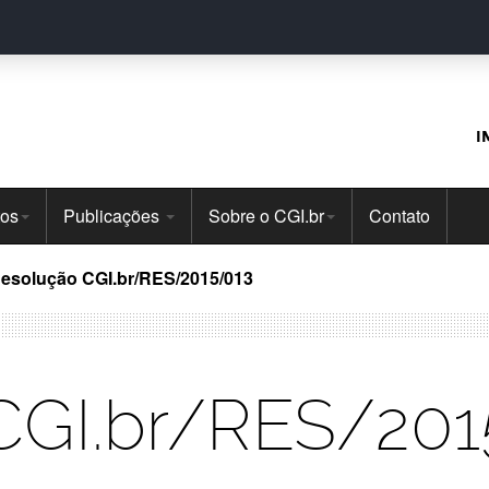
I
tos
Publicações
Sobre o CGI.br
Contato
esolução CGI.br/RES/2015/013
CGI.br/RES/201