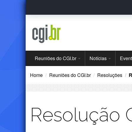
Ir
para
o
conteúdo
Menu
Reuniões do CGI.br
Notícias
Even
Principal
Home
Reuniões do CGI.br
Resoluções
R
Resolução 