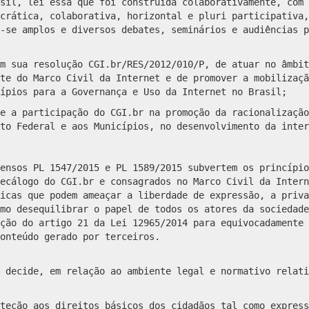
sil, lei essa que foi construída colaborativamente, com 
crática, colaborativa, horizontal e pluri participativa,
-se amplos e diversos debates, seminários e audiências p
m sua resolução CGI.br/RES/2012/010/P, de atuar no âmbit
te do Marco Civil da Internet e de promover a mobilizaçã
ípios para a Governança e Uso da Internet no Brasil;
e a participação do CGI.br na promoção da racionalização
to Federal e aos Municípios, no desenvolvimento da inter
ensos PL 1547/2015 e PL 1589/2015 subvertem os princípio
ecálogo do CGI.br e consagrados no Marco Civil da Intern
icas que podem ameaçar a liberdade de expressão, a priva
mo desequilibrar o papel de todos os atores da sociedade
ção do artigo 21 da Lei 12965/2014 para equivocadamente 
onteúdo gerado por terceiros.
 decide, em relação ao ambiente legal e normativo relati
teção aos direitos básicos dos cidadãos tal como express