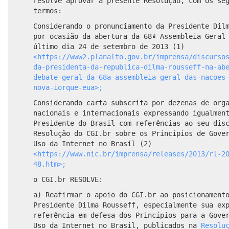
resolve aprovar a presente Resolução, com os se
termos:
Considerando o pronunciamento da Presidente Dil
por ocasião da abertura da 68ª Assembleia Geral
último dia 24 de setembro de 2013 (1)
<https://www2.planalto.gov.br/imprensa/discurso
da-presidenta-da-republica-dilma-rousseff-na-ab
debate-geral-da-68a-assembleia-geral-das-nacoes
nova-iorque-eua>;
Considerando carta subscrita por dezenas de org
nacionais e internacionais expressando igualmen
Presidente do Brasil com referências ao seu dis
Resolução do CGI.br sobre os Princípios de Gove
Uso da Internet no Brasil (2)
<https://www.nic.br/imprensa/releases/2013/rl-2
48.htm>;
o CGI.br RESOLVE:
a) Reafirmar o apoio do CGI.br ao posicionament
Presidente Dilma Rousseff, especialmente sua ex
referência em defesa dos Princípios para a Gove
Uso da Internet no Brasil, publicados na
Resolu