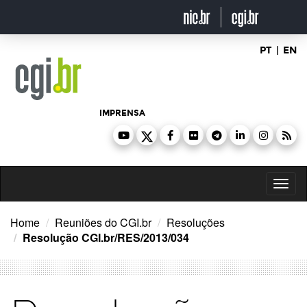
Ir
para
o
conteúdo
PT
|
EN
IMPRENSA
Toggl
naviga
Home
Reuniões do CGI.br
Resoluções
Resolução CGI.br/RES/2013/034