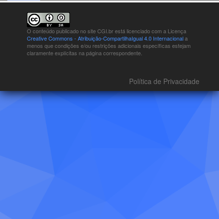
O conteúdo publicado no site CGI.br está
licenciado com a Licença
Creative Commons - Atribuição-CompartilhaIgual 4.0 Internacional
a
menos que condições e/ou restrições adicionais específicas estejam
claramente explícitas na página correspondente.
Política de Privacidade