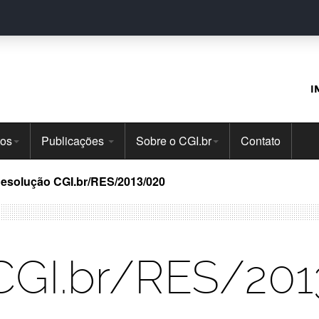
I
tos
Publicações
Sobre o CGI.br
Contato
esolução CGI.br/RES/2013/020
CGI.br/RES/20