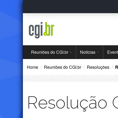
Ir
para
o
conteúdo
Menu
Reuniões do CGI.br
Notícias
Even
Principal
Home
Reuniões do CGI.br
Resoluções
R
Resolução 