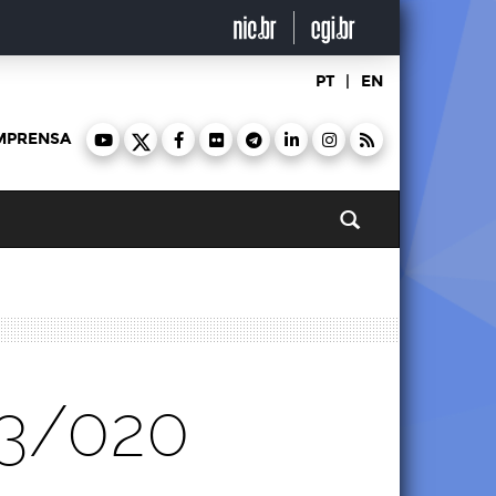
PT
|
EN
MPRENSA
Pesquisar
13/020