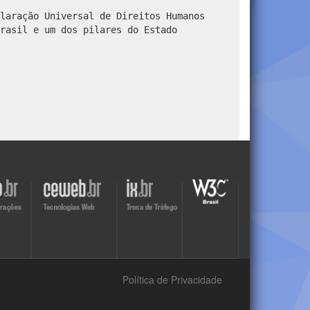
laração Universal de Direitos Humanos
rasil e um dos pilares do Estado
Visite
Visite
Visite
o
o
o
site
site
site
do
do
do
r
Ceweb
IX
W3C
Política de Privacidade