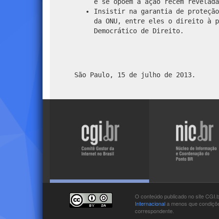
e se opõem à ação recém revelada
Insistir na garantia de proteção
da ONU, entre eles o direito à p
Democrático de Direito.
São Paulo, 15 de julho de 2013.
Visite
Visite
o
o
site
site
do
do
NIC.br
CGI.br
O conteúdo publicado no site CGI.
Internacional
a menos que condições
correspondente.