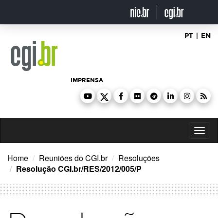
Ir
para
o
conteúdo
PT
|
EN
IMPRENSA
Toggl
naviga
Home
Reuniões do CGI.br
Resoluções
Resolução CGI.br/RES/2012/005/P