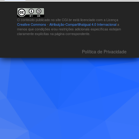
O conteúdo publicado no site CGI.br está
licenciado com a Licença
Creative Commons - Atribuição-CompartilhaIgual 4.0 Internacional
a
menos que condições e/ou restrições adicionais específicas estejam
claramente explícitas na página correspondente.
Política de Privacidade