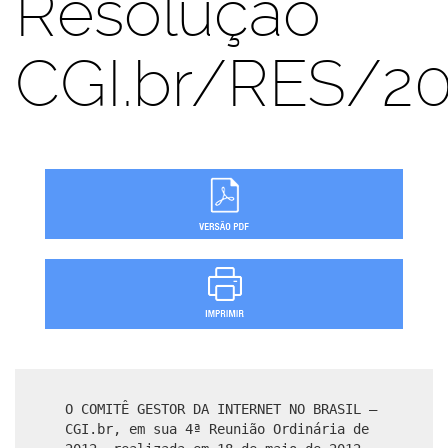
Resolução
CGI.br/RES/2
O COMITÊ GESTOR DA INTERNET NO BRASIL –
CGI.br, em sua 4ª Reunião Ordinária de