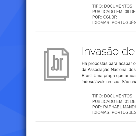
TIPO:
DOCUMENTOS
PUBLICADO EM:
06 DE
POR:
CGI.BR
IDIOMAS:
PORTUGUÊ
Publicações
Invasão de
Há propostas para acabar c
da Associação Nacional dos
Brasil Uma praga que ameaça
indesejáveis cresce. São ch
TIPO:
DOCUMENTOS
PUBLICADO EM:
01 D
POR:
RAPHAEL MANDA
IDIOMAS:
PORTUGUÊ
Publicações