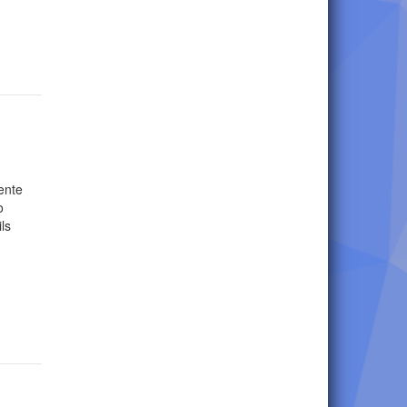
ente
o
ls