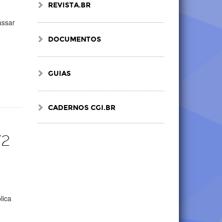
REVISTA.BR
assar
DOCUMENTOS
GUIAS
CADERNOS CGI.BR
72
lica