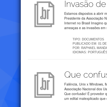
Invasão de
Estamos dispostos a abrir 
Presidente da Associação N
Internet no Brasil Imagino
ameaças e as invasões em s
TIPO:
DOCUMENTOS
PUBLICADO EM:
01 D
POR:
RAPHAEL MANDA
IDIOMAS:
PORTUGUÊ
Publicações
Que confu
Falência, Unix x Windows, 
Associação Nacional dos Usu
Que confusão! É provedor q
um edital malexplicado que 