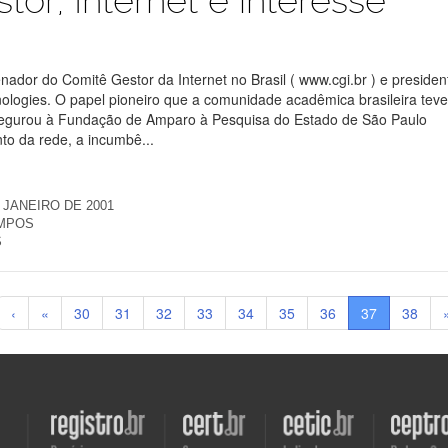
or, Internet e interesse
dor do Comitê Gestor da Internet no Brasil ( www.cgi.br ) e presiden
ologies. O papel pioneiro que a comunidade acadêmica brasileira tev
ssegurou à Fundação de Amparo à Pesquisa do Estado de São Paulo
to da rede, a incumbê...
 JANEIRO DE 2001
AMPOS
S
‹
«
30
31
32
33
34
35
36
37
38
Visite
Visite
Visite
Visite
o
o
o
o
site
site
site
site