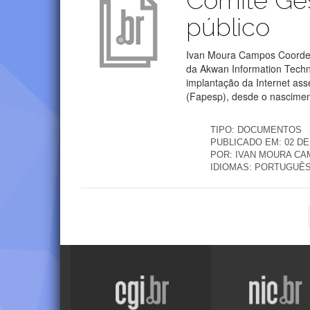
Comitê Gest
público
Ivan Moura Campos Coordena
da Akwan Information Techn
implantação da Internet a
(Fapesp), desde o nascimen
TIPO:
DOCUMENTOS
PUBLICADO EM:
02 DE
POR:
IVAN MOURA C
IDIOMAS:
PORTUGUÊ
Visite
Visite
o
o
site
site