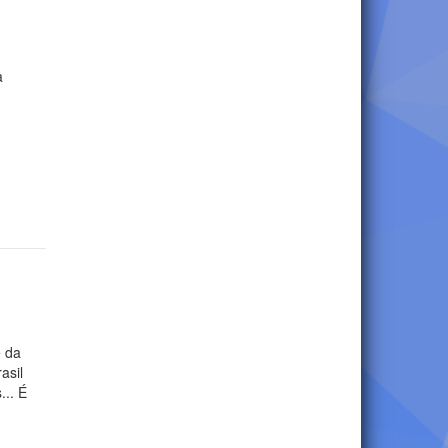
a
e da
asil
... É