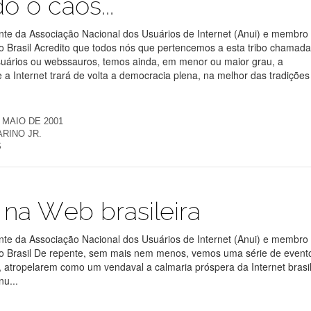
o o caos...
te da Associação Nacional dos Usuários de Internet (Anui) e membro
o Brasil Acredito que todos nós que pertencemos a esta tribo chamad
suários ou webssauros, temos ainda, em menor ou maior grau, a
a Internet trará de volta a democracia plena, na melhor das tradições 
 MAIO DE 2001
RINO JR.
S
na Web brasileira
te da Associação Nacional dos Usuários de Internet (Anui) e membro
no Brasil De repente, sem mais nem menos, vemos uma série de event
atropelarem como um vendaval a calmaria próspera da Internet brasil
nu...