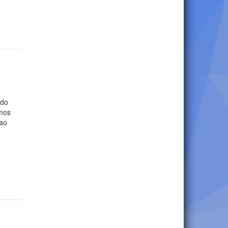
 do
emos
 ao