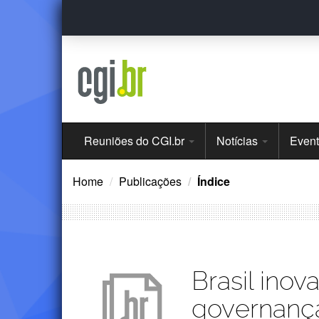
Ir
para
o
conteúdo
Menu
Reuniões do CGI.br
Notícias
Even
Principal
Home
Publicações
Índice
Publicações
Brasil inov
governança