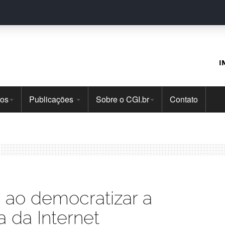
I
tos
Publicações
Sobre o CGI.br
Contato
a ao democratizar a
 da Internet