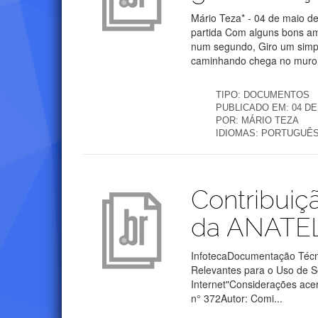
Mário Teza* - 04 de maio d
partida Com alguns bons a
num segundo, Giro um simp
caminhando chega no muro E 
TIPO:
DOCUMENTOS
PUBLICADO EM:
04 DE
POR:
MÁRIO TEZA
IDIOMAS:
PORTUGUÊ
Publicações
Contribuiç
da ANATE
InfotecaDocumentação Técni
Relevantes para o Uso de S
Internet"Considerações ace
n° 372Autor: Comi...