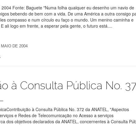
e 2004 Fonte: Baguete "Numa folha qualquer eu desenho um navio de
migos bebendo de bem com a vida. De uma América a outra consigo p
les compasso e num círculo eu faço o mundo. Um menino caminha e
ali logo em frente, a esperar pela gente, o futuro está....
 MAIO DE 2004
S
ão à Consulta Pública No. 3
L
caContribuição à Consulta Pública No. 372 da ANATEL, "Aspectos
erviços e Redes de Telecomunicação no Acesso a serviços
rca dos objetivos declarados da ANATEL, concernentes à Consulta Púb