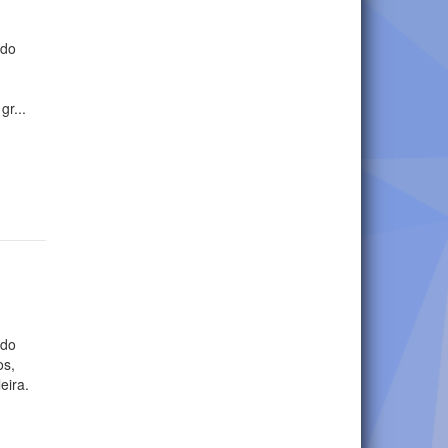
 do
a
gr...
 do
os,
eira.