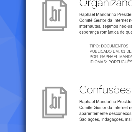
Organizand
Raphael Mandarino Presiden
Comitê Gestor da Internet n
internautas, sejamos neo-u
esperança romântica de que 
TIPO:
DOCUMENTOS
PUBLICADO EM:
01 DE
POR:
RAPHAEL MANDA
IDIOMAS:
PORTUGUÊ
Publicações
Confusões 
Raphael Mandarino Presiden
Comitê Gestor da Internet 
aparentemente desconexos, 
São ações, indagações, insi