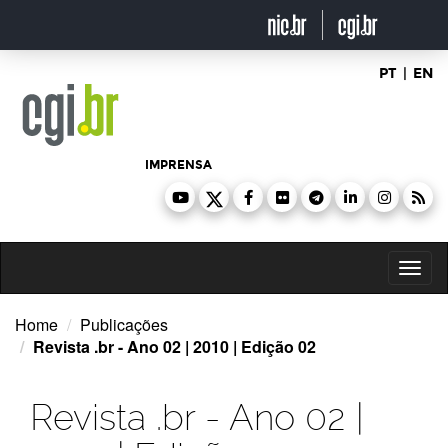
Ir
para
o
conteúdo
PT
|
EN
IMPRENSA
Toggl
naviga
Home
Publicações
Revista .br - Ano 02 | 2010 | Edição 02
Revista .br - Ano 02 |