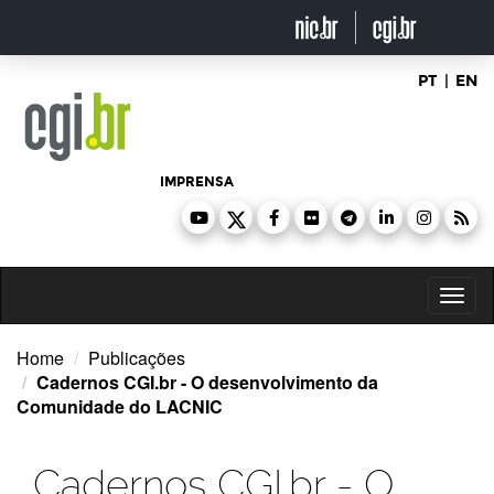
Ir
para
o
conteúdo
PT
|
EN
IMPRENSA
Toggl
naviga
Home
Publicações
Cadernos CGI.br - O desenvolvimento da
Comunidade do LACNIC
Cadernos CGI.br - O