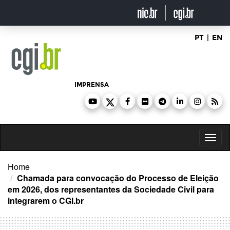
Ir
para
o
conteúdo
PT
|
EN
IMPRENSA
Toggl
naviga
Home
Chamada para convocação do Processo de Eleição
em 2026, dos representantes da Sociedade Civil para
integrarem o CGI.br