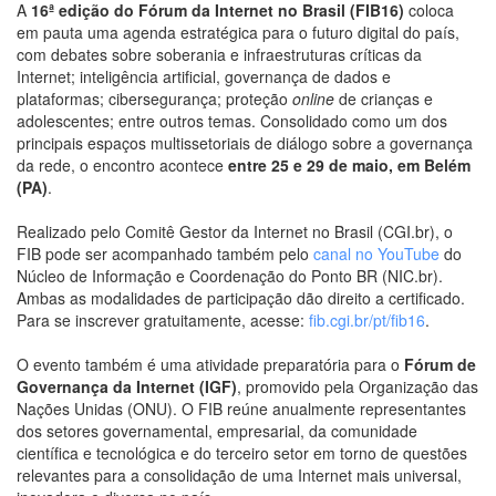
A
16ª edição do Fórum da Internet no Brasil (FIB16)
coloca
em pauta uma agenda estratégica para o futuro digital do país,
com debates sobre soberania e infraestruturas críticas da
Internet; inteligência artificial, governança de dados e
plataformas; cibersegurança; proteção
online
de crianças e
adolescentes; entre outros temas. Consolidado como um dos
principais espaços multissetoriais de diálogo sobre a governança
da rede, o encontro acontece
entre 25 e 29 de maio, em Belém
(PA)
.
Realizado pelo Comitê Gestor da Internet no Brasil (CGI.br), o
FIB pode ser acompanhado também pelo
canal no YouTube
do
Núcleo de Informação e Coordenação do Ponto BR (NIC.br).
Ambas as modalidades de participação dão direito a certificado.
Para se inscrever gratuitamente, acesse:
fib.cgi.br/pt/fib16
.
O evento também é uma atividade preparatória para o
Fórum de
Governança da Internet (IGF)
, promovido pela Organização das
Nações Unidas (ONU). O FIB reúne anualmente representantes
dos setores governamental, empresarial, da comunidade
científica e tecnológica e do terceiro setor em torno de questões
relevantes para a consolidação de uma Internet mais universal,