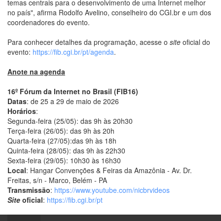
temas centrais para o desenvolvimento de uma Internet melhor
no país", afirma Rodolfo Avelino, conselheiro do CGI.br e um dos
coordenadores do evento.
Para conhecer detalhes da programação, acesse o
site
oficial do
evento:
https://fib.cgi.br/pt/agenda
.
Anote na agenda
16º Fórum da Internet no Brasil (FIB16)
Datas
: de 25 a 29 de maio de 2026
Horários
:
Segunda-feira (25/05): das 9h às 20h30
Terça-feira (26/05): das 9h às 20h
Quarta-feira (27/05):das 9h às 18h
Quinta-feira (28/05): das 9h às 22h30
Sexta-feira (29/05): 10h30 às 16h30
Local
: Hangar Convenções & Feiras da Amazônia - Av. Dr.
Freitas, s/n - Marco, Belém - PA
Transmissão
:
https://www.youtube.com/nicbrvideos
Site
oficial
:
https://fib.cgi.br/pt