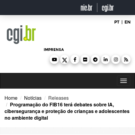
Ir
para
o
conteúdo
PT
|
EN
IMPRENSA
Toggl
naviga
Home
Notícias
Releases
Programação do FIB16 terá debates sobre IA,
cibersegurança e proteção de crianças e adolescentes
no ambiente digital