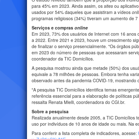
para 45% em 2023. Ainda assim, os
sites
ou aplicativ
usados por 54% daqueles que assistiram a vídeos
onl
programas religiosos (34%) tiveram um aumento de 7 
Serviços e compras
online
Em 2023, 73% dos usuários de Internet com 16 anos ou
a 2022. Entre 2021 e 2023, houve um crescimento sign
de finalizar o serviço presencialmente. "Os órgãos pú
em 2023 do número de pessoas que acessaram serviços 
coordenador da TIC Domicílios.
A pesquisa mostrou ainda que metade (50%) dos usuári
equivale a 78 milhões de pessoas. Embora tenha var
observado antes da pandemia COVID-19, mostrando
"A pesquisa TIC Domicílios identifica temas emergen
referência essencial para a elaboração de políticas p
ressalta Renata Mielli, coordenadora do CGI.br.
Sobre a pesquisa
Realizada anualmente desde 2005, a TIC Domicílios t
uso por indivíduos de 10 anos de idade ou mais. Na ed
Para conferir a lista completa de indicadores, acesse: