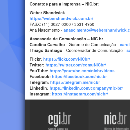
Contatos para a Imprensa – NIC.br:
Weber Shandwick
https://webershandwick.com.br/
PABX: (11) 3027-0200 / 3531-4950
Ana Nascimento -
anascimento@webershandwick.
Assessoria de Comunicação – NIC.br
Carolina Carvalho
- Gerente de Comunicação -
caro
Thiago Santiago
- Coordenador de Comunicação -
s
Flickr:
https://flickr.com/NICbr/
Twitter:
https://twitter.com/comuNICbr/
YouTube:
https://youtube.com/nicbrvideos
Facebook:
https://facebook.com/nic.br
Telegram:
https://telegram.me/nicbr
LinkedIn:
https://linkedin.com/company/nic-br/
Instagram:
https://instagram.com/nicbr/
Visite
Visite
o
o
site
site