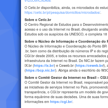
v=ZcO5nCXcA5E
O Cetic.br disponibiliza, ainda, os microdados do est
https://cetic.br/pt/pesquisa/domicilios/microdados/
.
Sobre o Cetic.br
O Centro Regional de Estudos para o Desenvolvimento 
acesso e o uso da Internet no Brasil, divulgando aná
Estudos sob os auspícios da UNESCO, e completa 18
Sobre o Núcleo de Informação e Coordenação do 
O Núcleo de Informação e Coordenação do Ponto BR 
.br, bem como da distribuição de números IP e do reg
CGI.br desde 2005, e todos os recursos arrecadados 
infraestrutura da Internet no Brasil. Do NIC.br fazem p
IX.br (
https://ix.br/
) e Ceweb.br (
https://ceweb.br
/
),
(
https://bcp.nic.br/
). Abriga ainda o escritório do W
Sobre o Comitê Gestor da Internet no Brasil – CGI.
O Comitê Gestor da Internet no Brasil, responsável por
as iniciativas de serviços Internet no País, promoven
transparência, o CGI.br representa um modelo de gove
forma equânime de suas decisões. Uma de suas formul
informações em
https://cgi.br/
.