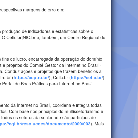
 respectivas margens de erro em:
 produção de indicadores e estatísticas sobre o
s. O Cetic.br|NIC.br é, também, um Centro Regional de
em fins de lucro, encarregada da operação do domínio
e projetos do Comitê Gestor da Internet no Brasil -
a. Conduz ações e projetos que trazem benefícios à
tro.br (
https://ceptro.br/
), Cetic.br (
https://cetic.br/
),
e Portal de Boas Práticas para Internet no Brasil
ento da Internet no Brasil, coordena e integra todas
ados. Com base nos princípios do multissetorialismo e
 todos os setores da sociedade são partícipes de
tps://cgi.br/resolucoes/documento/2009/003
). Mais