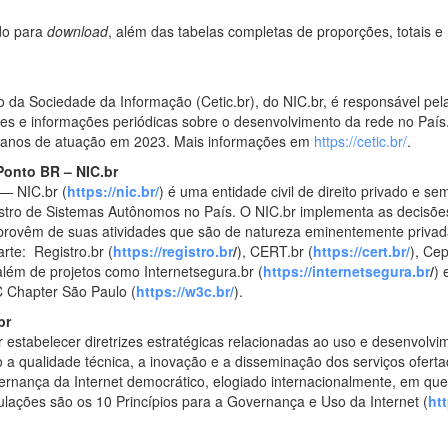
udo para
download
, além das tabelas completas de proporções, totais e
da Sociedade da Informação (Cetic.br), do NIC.br, é responsável pela
lises e informações periódicas sobre o desenvolvimento da rede no Paí
 anos de atuação em 2023. Mais informações em
https://cetic.br/
.
Ponto BR – NIC.br
— NIC.br (
https://nic.br/
) é uma entidade civil de direito privado e s
istro de Sistemas Autônomos no País. O NIC.br implementa as decisões 
provêm de suas atividades que são de natureza eminentemente privad
arte: Registro.br (
https://registro.br
/
), CERT.br (
https://cert.br/
), Cep
 além de projetos como Internetsegura.br (
https://internetsegura.br
/
) 
3C Chapter São Paulo (
https://w3c.br/
).
br
 estabelecer diretrizes estratégicas relacionadas ao uso e desenvolvim
do a qualidade técnica, a inovação e a disseminação dos serviços ofert
rnança da Internet democrático, elogiado internacionalmente, em que
ações são os 10 Princípios para a Governança e Uso da Internet (
ht