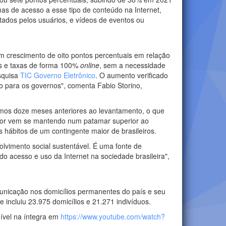
as de acesso a esse tipo de conteúdo na Internet,
tados pelos usuários, e vídeos de eventos ou
m crescimento de oito pontos percentuais em relação
tos e taxas de forma 100%
online
, sem a necessidade
esquisa
TIC Governo Eletrônico
. O aumento verificado
o para os governos", comenta Fabio Storino,
timos doze meses anteriores ao levantamento, o que
dor vem se mantendo num patamar superior ao
 hábitos de um contingente maior de brasileiros.
lvimento social sustentável. É uma fonte de
do acesso e uso da Internet na sociedade brasileira",
unicação nos domicílios permanentes do país e seu
 incluiu 23.975 domicílios e 21.271 indivíduos.
ível na íntegra em
https://www.youtube.com/watch?