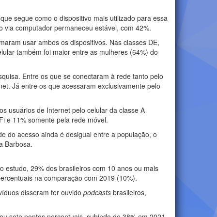
 que segue como o dispositivo mais utilizado para essa
xão via computador permaneceu estável, com 42%.
rmaram usar ambos os dispositivos. Nas classes DE,
elular também foi maior entre as mulheres (64%) do
squisa. Entre os que se conectaram à rede tanto pelo
rnet. Já entre os que acessaram exclusivamente pelo
 usuários de Internet pelo celular da classe A
-Fi e 11% somente pela rede móvel.
e do acesso ainda é desigual entre a população, o
ma Barbosa.
 o estudo, 29% dos brasileiros com 10 anos ou mais
 percentuais na comparação com 2019 (10%).
víduos disseram ter ouvido
podcasts
brasileiros,
tou sete pontos percentuais, subindo de 38% em 2021