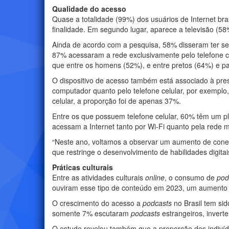
Qualidade do acesso
Quase a totalidade (99%) dos usuários de Internet bra
finalidade. Em segundo lugar, aparece a televisão (
Ainda de acordo com a pesquisa, 58% disseram ter se 
87% acessaram a rede exclusivamente pelo telefone ce
que entre os homens (52%), e entre pretos (64%) e p
O dispositivo de acesso também está associado à pres
computador quanto pelo telefone celular, por exemplo
celular, a proporção foi de apenas 37%.
Entre os que possuem telefone celular, 60% têm um pl
acessam a Internet tanto por Wi-Fi quanto pela rede
“Neste ano, voltamos a observar um aumento de conec
que restringe o desenvolvimento de habilidades digitai
Práticas culturais
Entre as atividades culturais
online
, o consumo de
pod
ouviram esse tipo de conteúdo em 2023, um aumento 
O crescimento do acesso a
podcasts
no Brasil tem si
somente 7% escutaram
podcasts
estrangeiros, invert
O estudo revelou também que a proporção dos indivíd