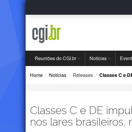
Ir
para
o
conteúdo
Menu
Reuniões do CGI.br
Notícias
Even
Principal
Home
Notícias
Releases
Classes C e DE
Classes C e DE impul
nos lares brasileiros