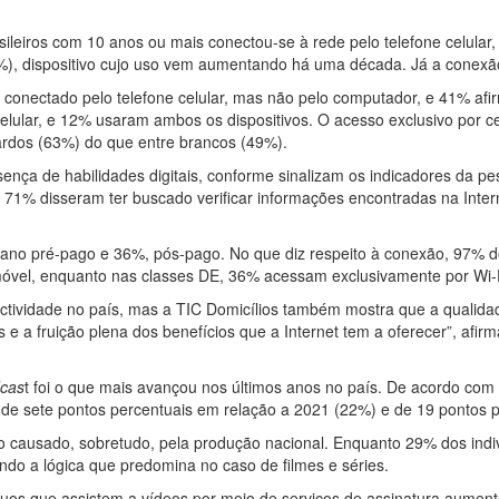
sileiros com 10 anos ou mais conectou-se à rede pelo telefone celular,
58%), dispositivo cujo uso vem aumentando há uma década. Já a cone
conectado pelo telefone celular, mas não pelo computador, e 41% afi
lular, e 12% usaram ambos os dispositivos. O acesso exclusivo por c
ardos (63%) do que entre brancos (49%).
ença de habilidades digitais, conforme sinalizam os indicadores da pe
, 71% disseram ter buscado verificar informações encontradas na Inte
ano pré-pago e 36%, pós-pago. No que diz respeito à conexão, 97% dos
 móvel, enquanto nas classes DE, 36% acessam exclusivamente por Wi
tividade no país, mas a TIC Domicílios também mostra que a qualidad
s e a fruição plena dos benefícios que a Internet tem a oferecer”, afir
cas
t foi o que mais avançou nos últimos anos no país. De acordo com
de sete pontos percentuais em relação a 2021 (22%) e de 19 pontos
do causado, sobretudo, pela produção nacional. Enquanto 29% dos indi
endo a lógica que predomina no caso de filmes e séries.
uos que assistem a vídeos por meio de serviços de assinatura aumen