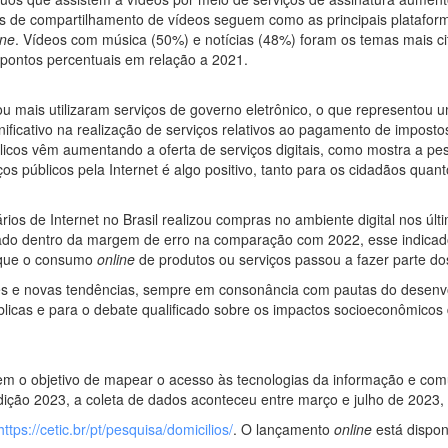
os de compartilhamento de vídeos seguem como as principais plataform
ine
. Vídeos com música (50%) e notícias (48%) foram os temas mais ci
pontos percentuais em relação a 2021.
 mais utilizaram serviços de governo eletrônico, o que representou u
ificativo na realização de serviços relativos ao pagamento de impos
blicos vêm aumentando a oferta de serviços digitais, como mostra a p
públicos pela Internet é algo positivo, tanto para os cidadãos quant
os de Internet no Brasil realizou compras no ambiente digital nos úl
iado dentro da margem de erro na comparação com 2022, esse indica
 que o consumo
online
de produtos ou serviços passou a fazer parte dos
tes e novas tendências, sempre em consonância com pautas do desenvo
úblicas e para o debate qualificado sobre os impactos socioeconômicos 
em o objetivo de mapear o acesso às tecnologias da informação e com
ição 2023, a coleta de dados aconteceu entre março e julho de 2023, e
https://cetic.br/pt/pesquisa/domicilios/
. O lançamento
online
está dispon