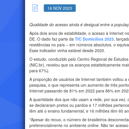
16 NOV 2023
Qualidade do acesso ainda é desigual entre a populaçã
Após dois anos de estabilidade, o acesso à Internet n
DE. O dado faz parte da
TIC Domicílios 2023
, lançad
residências no país – em números absolutos, o equiv
Esse indicador vinha estável desde 2020.
O estudo, conduzido pelo Centro Regional de Estudo
(NIC.br), revelou que os avanços estatisticamente ma
para 67%).
A proporção de usuários de Internet também voltou a
pesquisa, o que representa um aumento de três pontos
Internet passando de 81% em 2022 para 86% em 202
A quantidade dos que não usam a rede, por sua vez, c
se declararam pretos ou pardos e 17 milhões pertence
têm até o ensino fundamental, e 16 milhões têm 60 an
"Apesar do recuo, o número de brasileiros desconecta
preferencialmente no ambiente
online.
Não ter acesso 