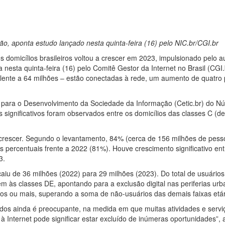
o, aponta estudo lançado nesta quinta-feira (16) pelo NIC.br/CGI.br
os domicílios brasileiros voltou a crescer em 2023, impulsionado pelo 
a nesta quinta-feira (16) pelo Comitê Gestor da Internet no Brasil (C
alente a 64 milhões – estão conectadas à rede, um aumento de quatr
s para o Desenvolvimento da Sociedade da Informação (Cetic.br) do 
is significativos foram observados entre os domicílios das classes 
 crescer. Segundo o levantamento, 84% (cerca de 156 milhões de pess
 percentuais frente a 2022 (81%). Houve crescimento significativo en
3.
aiu de 36 milhões (2022) para 29 milhões (2023). Do total de usuário
m às classes DE, apontando para a exclusão digital nas periferias ur
os ou mais, superando a soma de não-usuários das demais faixas etár
dos ainda é preocupante, na medida em que muitas atividades e serviç
à Internet pode significar estar excluído de inúmeras oportunidades”, 