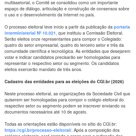
multissetorial, o Comitê se consolidou como um importante
espaço de diálogo, articulação e construção de consensos sobre
o uso e o desenvolvimento da Internet no país.
O processo eleitoral teve início a partir da publicação da
portaria
interministerial Nº 10.021
, que instituiu a Comissão Eleitoral.
Serão eleitos onze representantes para compor o Colegiado:
quatro do setor empresarial, quatro do terceiro setor e três da
comunidade científica e tecnológica. As entidades que desejarem
votar e indicar candidatos precisarão ser homologadas para
representar o respectivo setor ou segmento. Os candidatos
eleitos exercerão mandato de três anos.
Cadastro das entidades para as eleições do CGI.br (2026)
Neste processo eleitoral, as organizações da Sociedade Civil que
quiserem ser homologadas para compor o colégio eleitoral do
respectivo setor ou segmento podem se inscrever enviando os
documentos necessários até 10 de agosto.
Todas as orientações estão disponíveis no sítio do CGI.br:
https://cgi.br/processo-eleitoral/
. Após a composição dos
colégios eleitorais, será iniciado o prazo para a indicação dos