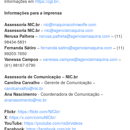
informações em
https://cgi.br/
.
Informações para a imprensa
Assessoria NIC.br
-
nic@maquinacohnwolfe.com
Assessoria NIC.br
–
nic@agenciamaquina.com
Nerusa Palheta
–
nerusa.palheta@agenciamaquina.com
– (11)
98434-5831
Fernanda Sátiro
–
fernanda.satiro@agenciamaquina.com
– (11)
99203-7650
Vanessa Campos
–
vanessa.campos@agenciamaquina.com
–
(61) 98167-0790
Assessoria de Comunicação – NIC.br
Carolina Carvalho
– Gerente de Comunicação –
carolcarvalho@nic.br
Ana Nascimento
- Coordenadora de Comunicação –
ananascimento@nic.br
Flickr
:
https://flickr.com/NICbr/
X
:
https://x.com/comuNICbr/
YouTube
:
https://youtube.com/nicbrvideos
Facebook
:
https://facebook.com/nic.br