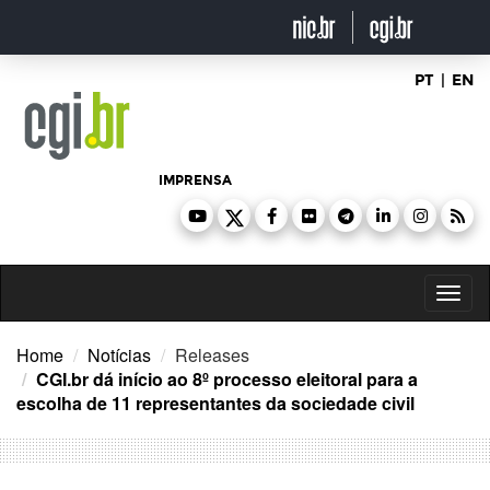
Ir
para
o
conteúdo
PT
|
EN
IMPRENSA
Toggl
naviga
Home
Notícias
Releases
CGI.br dá início ao 8º processo eleitoral para a
escolha de 11 representantes da sociedade civil