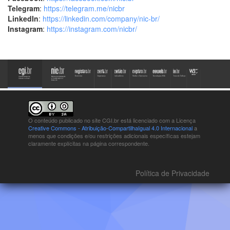
Telegram
:
https://telegram.me/nicbr
LinkedIn
:
https://linkedin.com/company/nic-br/
Instagram
:
https://instagram.com/nicbr/
O conteúdo publicado no site CGI.br está
licenciado com a Licença
Creative Commons - Atribuição-CompartilhaIgual 4.0 Internacional
a
menos que condições e/ou restrições adicionais específicas estejam
claramente explícitas na página correspondente.
Política de Privacidade