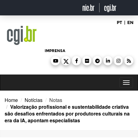
Ir
para
o
conteúdo
PT
|
EN
IMPRENSA
Toggl
naviga
Home
Notícias
Notas
Valorização profissional e sustentabilidade criativa
são desafios enfrentados por produtores culturais na
era da IA, apontam especialistas