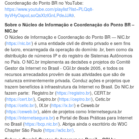
Coordenação do Ponto BR no YouTube:
https://www.youtube.com/playlist?list=PLQq8-
9yVHyOapoLsoQsXIzlGnLPdeJJA9
.
Sobre o Núcleo de Informação e Coordenação do Ponto BR –
NIC.br
O Núcleo de Informação e Coordenação do Ponto BR — NIC.br
(
https://nic.br/
) é uma entidade civil de direito privado e sem fins
de lucro, encarregada da operação do domínio .br, bem como da
distribuição de números IP e do registro de Sistemas Autônomos
no País. O NIC.br implementa as decisões e projetos do Comitê
Gestor da Internet no Brasil - CGI.br desde 2005, e todos os
recursos arrecadados provêm de suas atividades que são de
natureza eminentemente privada. Conduz ações e projetos que
trazem benefícios à infraestrutura da Internet no Brasil. Do NIC.br
fazem parte: Registro.br (
https://registro.br
), CERT.br
(
https://cert.br/
), Ceptro.br (
https://ceptro.br/
), Cetic.br
(
https://cetic.br/
), IX.br (
https://ix.br/
) e Ceweb.br
(
https://ceweb.br
), além de projetos como Internetsegura.br
(
https://internetsegura.br
) e Portal de Boas Práticas para Internet
no Brasil (
https://bcp.nic.br/
). Abriga ainda o escritório do W3C
Chapter São Paulo (
https://w3c.br/)
.