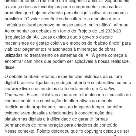
direitos autorais à realidade da inteligência artificial. Segundo ele,
o avanço dessas tecnologias pode comprometer uma cadeia
produtiva que hoje movimenta parcela significativa da economia
brasileira. “O valor econômico da cultura e a máquina que a
indústria cultural promove no nosso país é muito nítido”, afirmou.
Ao comentar os debates em torno do Projeto de Lei 2338/23
(regulação da IA), Lucas explicou que o governo discute
mecanismos de gestão coletiva e modelos de “balcão único” para
viabilizar pagamentos relacionados à mineração de obras
utilizadas no treinamento de sistemas de IA. “A gente começa a
encontrar caminhos que podem ser aplicáveis à nossa realidade”,
disse.
O debate também retomou experiências históricas da cultura
digital brasileira ligadas à produção aberta e colaborativa, como o
software
livre e os modelos de licenciamento em
Creative
Commons
. Essas iniciativas ajudaram a fortalecer a circulação de
conhecimento e a construção de alternativas ao modelo
tradicional de propriedade, mas, ao longo do tempo, também
evidenciaram desafios relacionados à concentração das
plataformas digitais e à dificuldade de garantir formas
permanentes de remuneração para criadores de conteúdo.
Nesse contexto, Foletto defendeu que “o copyright deixou de ser