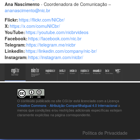
Ana Nascimento
- Coordenadora de Comunicação –
ananascimento@nic.br
Flickr:
https://flickr.com/NICbr/
X:
https://x.com/comuNICbr/
YouTube:
https://youtube.com/nicbrvideos
Facebook:
https://facebook.com/nic.br
Telegram:
https://telegram.me/nicbr
LinkedIn:
https://linkedin.com/company/nic-br/
Instagram:
https://instagram.com/nicbr/
O conteúdo publicado no site CGI.br está
licenciado com a Licença
Creative Commons - Atribuição-CompartilhaIgual 4.0 Internacional
a
menos que condições e/ou restrições adicionais específicas estejam
claramente explícitas na página correspondente.
Política de Privacidade