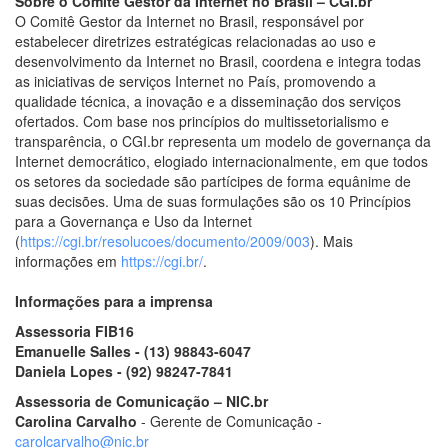
Sobre o Comitê Gestor da Internet no Brasil – CGI.br
O Comitê Gestor da Internet no Brasil, responsável por
estabelecer diretrizes estratégicas relacionadas ao uso e
desenvolvimento da Internet no Brasil, coordena e integra todas
as iniciativas de serviços Internet no País, promovendo a
qualidade técnica, a inovação e a disseminação dos serviços
ofertados. Com base nos princípios do multissetorialismo e
transparência, o CGI.br representa um modelo de governança da
Internet democrático, elogiado internacionalmente, em que todos
os setores da sociedade são partícipes de forma equânime de
suas decisões. Uma de suas formulações são os 10 Princípios
para a Governança e Uso da Internet
(
https://cgi.br/resolucoes/documento/2009/003
). Mais
informações em
https://cgi.br/
.
Informações para a imprensa
Assessoria FIB16
Emanuelle Salles - (13) 98843-6047
Daniela Lopes - (92) 98247-7841
Assessoria de Comunicação – NIC.br
Carolina Carvalho
- Gerente de Comunicação -
carolcarvalho@nic.br