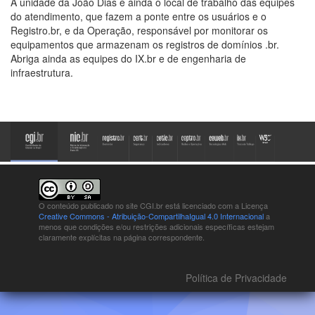
A unidade da João Dias é ainda o local de trabalho das equipes
do atendimento, que fazem a ponte entre os usuários e o
Registro.br, e da Operação, responsável por monitorar os
equipamentos que armazenam os registros de domínios .br.
Abriga ainda as equipes do IX.br e de engenharia de
infraestrutura.
O conteúdo publicado no site CGI.br está
licenciado com a Licença
Creative Commons - Atribuição-CompartilhaIgual 4.0 Internacional
a
menos que condições e/ou restrições adicionais específicas estejam
claramente explícitas na página correspondente.
Política de Privacidade