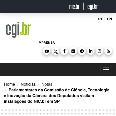
Ir
para
o
conteúdo
PT
|
EN
IMPRENSA
Toggl
naviga
Home
Notícias
Notas
Parlamentares da Comissão de Ciência, Tecnologia
e Inovação da Câmara dos Deputados visitam
instalações do NIC.br em SP