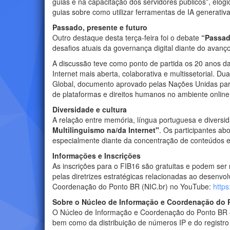
guias e na capacitação dos servidores públicos”, elogi
guias sobre como utilizar ferramentas de IA generativ
Passado, presente e futuro
Outro destaque desta terça-feira foi o debate
“Passad
desafios atuais da governança digital diante do avanço 
A discussão teve como ponto de partida os 20 anos d
Internet mais aberta, colaborativa e multissetorial. 
Global, documento aprovado pelas Nações Unidas para 
de plataformas e direitos humanos no ambiente online
Diversidade e cultura
A relação entre memória, língua portuguesa e diversid
Multilinguismo na/da Internet"
. Os participantes ab
especialmente diante da concentração de conteúdos e
Informações e Inscrições
As inscrições para o FIB16 são gratuitas e podem ser re
pelas diretrizes estratégicas relacionadas ao desenvo
Coordenação do Ponto BR (NIC.br) no YouTube:
http
Sobre o Núcleo de Informação e Coordenação do 
O Núcleo de Informação e Coordenação do Ponto BR 
bem como da distribuição de números IP e do registro