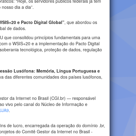
áticos: “Hoje, os servidores públicos federais já têm
 nosso dia a dia”.
WSIS+20 e Pacto Digital Global”
, que abordou os
obal de dados.
NU que consolidou princípios fundamentais para uma
al com o WSIS+20 e a implementação do Pacto Digital
soberania tecnológica, proteção de dados, regulação
essão Lusófona: Memória, Língua Portuguesa e
iva das diferentes comunidades dos países lusófonos,
Gestor da Internet no Brasil (CGI.br) — responsável
 ao vivo pelo canal do Núcleo de Informação e
eJJA9
.
 fins de lucro, encarregada da operação do domínio .br,
ojetos do Comitê Gestor da Internet no Brasil -