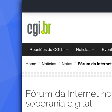
Ir
para
o
conteúdo
Menu
Reuniões do CGI.br
Notícias
Even
Principal
Home
Notícias
Notas
Fórum da Internet 
Fórum da Internet no 
soberania digital