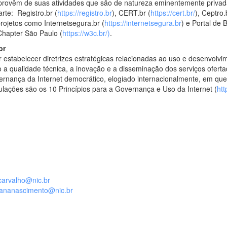
provêm de suas atividades que são de natureza eminentemente privad
arte: Registro.br (
https://registro.br
), CERT.br (
https://cert.br/
), Ceptro.
projetos como Internetsegura.br (
https://internetsegura.br
) e Portal de 
 Chapter São Paulo (
https://w3c.br/)
.
br
 estabelecer diretrizes estratégicas relacionadas ao uso e desenvolvim
do a qualidade técnica, a inovação e a disseminação dos serviços ofert
rnança da Internet democrático, elogiado internacionalmente, em que
ações são os 10 Princípios para a Governança e Uso da Internet (
htt
carvalho@nic.br
ananascimento@nic.br