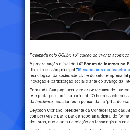
Realizada pelo CGI.br, 16ª edição do evento acontec
A programação oficial do
16º Fórum da Internet no B
dia foi a sessão principal
“
Mecanismos multissetoriais
tecnológica, da sociedade civil e do setor empresaria
inovação e participação social diante do avanço da Inte
Fernanda Campagnucci, diretora-executiva do Internet
IA e protagonismo internacional. “O interessante nes
de
hardware
’, mas também pensando na ‘pilha de
sof
Deybson Cipriano, presidente da Confederação das As
competitivas e participar da soberania digital de form
doutores, que atuam na criação de tecnologia e a col