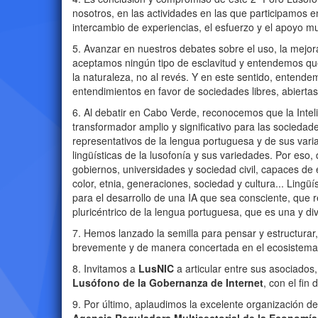
nosotros, en las actividades en las que participamos 
intercambio de experiencias, el esfuerzo y el apoyo m
5. Avanzar en nuestros debates sobre el uso, la mejor
aceptamos ningún tipo de esclavitud y entendemos que e
la naturaleza, no al revés. Y en este sentido, entende
entendimientos en favor de sociedades libres, abiertas
6. Al debatir en Cabo Verde, reconocemos que la Intelig
transformador amplio y significativo para las socieda
representativos de la lengua portuguesa y de sus varian
lingüísticas de la lusofonía y sus variedades. Por es
gobiernos, universidades y sociedad civil, capaces de 
color, etnia, generaciones, sociedad y cultura... Ling
para el desarrollo de una IA que sea consciente, que re
pluricéntrico de la lengua portuguesa, que es una y div
7. Hemos lanzado la semilla para pensar y estructurar
brevemente y de manera concertada en el ecosistema
8. Invitamos a
LusNIC
a articular entre sus asociado
Lusófono de la Gobernanza de Internet
, con el fin
9. Por último, aplaudimos la excelente organización d
Agencia Reguladora Multisectorial de la Economí