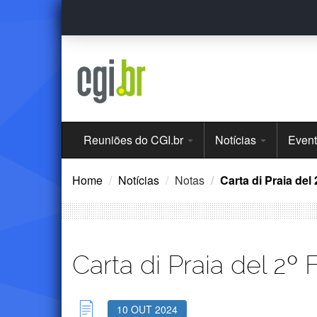
Ir
para
o
conteúdo
Menu
Reuniões do CGI.br
Notícias
Even
Principal
Home
Notícias
Notas
Carta di Praia de
Carta di Praia del 2º
10 OUT 2024