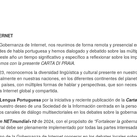
ERNET
a Gobernanza de Internet, nos reunimos de forma remota y presencial e
 de habla portuguesa y hemos dialogado y debatido sobre las múltipl
este año un tiempo significativo y específico a reflexionar sobre los i
temos con la presente CARTA DI PRAIA.
3, reconocemos la diversidad lingüística y cultural presente en nues
almente en nuestras naciones, en los diferentes continentes del plane
os países, con múltiples formas de hablar y perspectivas, que son neces
 Internet global y compartida.
 Lengua Portuguesa
por la iniciativa y reciente publicación de la
Carta
uestro deseo de una Sociedad de la Información centrada en la persona,
os canales de diálogo multisectoriales en los debates sobre la goberna
ón NETmundial+10
de 2024, con el propósito de
"Fortalecer la goberna
rial debe ser plenamente implementado por todas las partes interesada
o de la Gobernanza de Internet cooperar en los debates locales sobre 