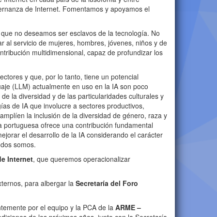
gobernanza de Internet. Fomentamos y apoyamos el
ar que no deseamos ser esclavos de la tecnología. No
ar al servicio de mujeres, hombres, jóvenes, niños y de
ntribución multidimensional, capaz de profundizar los
ectores y que, por lo tanto, tiene un potencial
guaje (LLM) actualmente en uso en la IA son poco
de la diversidad y de las particularidades culturales y
ías de IA que involucre a sectores productivos,
mplíen la inclusión de la diversidad de género, raza y
gua portuguesa ofrece una contribución fundamental
ejorar el desarrollo de la IA considerando el carácter
todos somos.
e Internet
, que queremos operacionalizar
ternos, para albergar la
Secretaría del Foro
antemente por el equipo y la PCA de la
ARME –
ediciones de los próximos años, junto con la Secretaría