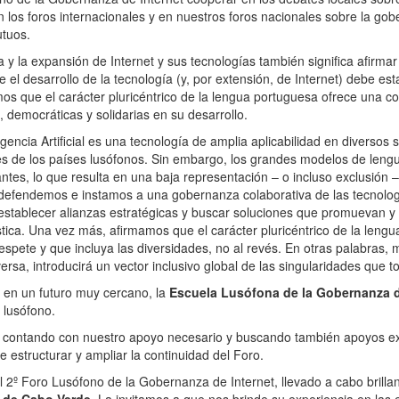
en los foros internacionales y en nuestros foros nacionales sobre la 
utuos.
a y la expansión de Internet y sus tecnologías también significa afirm
l desarrollo de la tecnología (y, por extensión, de Internet) debe est
mos que el carácter pluricéntrico de la lengua portuguesa ofrece una co
, democráticas y solidarias en su desarrollo.
encia Artificial es una tecnología de amplia aplicabilidad en diversos s
des de los países lusófonos. Sin embargo, los grandes modelos de len
tes, lo que resulta en una baja representación – o incluso exclusión – 
o, defendemos e instamos a una gobernanza colaborativa de las tecnolog
establecer alianzas estratégicas y buscar soluciones que promuevan y a
üística. Una vez más, afirmamos que el carácter pluricéntrico de la len
spete y que incluya las diversidades, no al revés. En otras palabras, m
ersa, introducirá un vector inclusivo global de las singularidades que 
, en un futuro muy cercano, la
Escuela Lusófona de la Gobernanza d
 lusófono.
s, contando con nuestro apoyo necesario y buscando también apoyos ex
 de estructurar y ampliar la continuidad del Foro.
el 2º Foro Lusófono de la Gobernanza de Internet, llevado a cabo brill
a de Cabo Verde
. La invitamos a que nos brinde su experiencia en las 