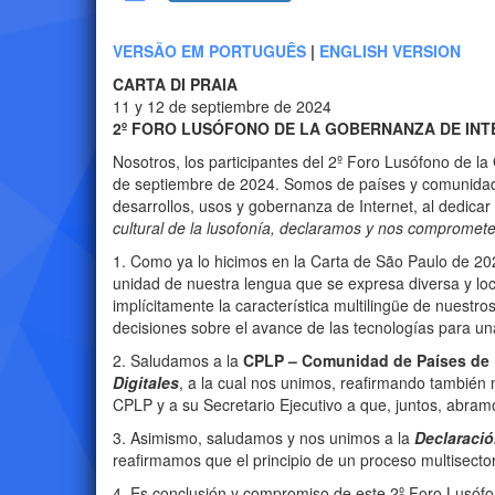
VERSÃO EM PORTUGUÊS
|
ENGLISH VERSION
CARTA DI PRAIA
11 y 12 de septiembre de 2024
2º FORO LUSÓFONO DE LA GOBERNANZA DE INT
Nosotros, los participantes del 2º Foro Lusófono de l
de septiembre de 2024. Somos de países y comunidades
desarrollos, usos y gobernanza de Internet, al dedicar 
cultural de la lusofonía, declaramos y nos comprome
1. Como ya lo hicimos en la Carta de São Paulo de 202
unidad de nuestra lengua que se expresa diversa y loc
implícitamente la característica multilingüe de nuestr
decisiones sobre el avance de las tecnologías para una
2. Saludamos a la
CPLP –
Comunidad de Países de
Digitales
, a la cual nos unimos, reafirmando también n
CPLP y a su Secretario Ejecutivo a que, juntos, abram
3. Asimismo, saludamos y nos unimos a la
Declaraci
reafirmamos que el principio de un proceso multisecto
4. Es conclusión y compromiso de este 2º Foro Lusófon