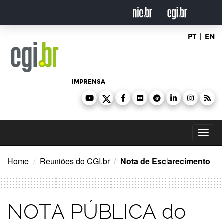
Ir
para
o
conteúdo
PT
|
EN
IMPRENSA
Toggl
naviga
Home
Reuniões do CGI.br
Nota de Esclarecimento
NOTA PÚBLICA do