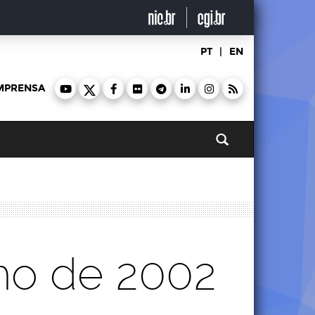
PT
|
EN
MPRENSA
Pesquisar
lho de 2002