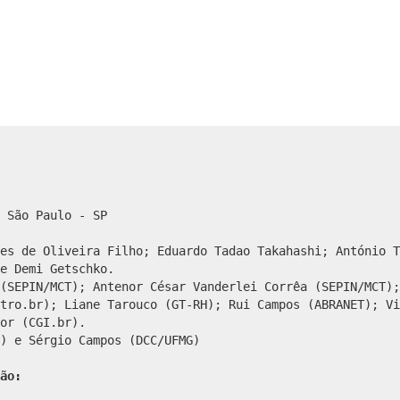
 São Paulo - SP
es de Oliveira Filho; Eduardo Tadao Takahashi; António T
e Demi Getschko.
(SEPIN/MCT); Antenor César Vanderlei Corrêa (SEPIN/MCT);
tro.br); Liane Tarouco (GT-RH); Rui Campos (ABRANET); Vi
or (CGI.br).
) e Sérgio Campos (DCC/UFMG)
ão: