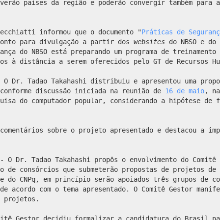
lverão países da região e poderão convergir também para 
ecchiatti informou que o documento "
Práticas de Seguranç
ronto para divulgação a partir dos
websites
do NBSO e do 
ança do NBSO está preparando um programa de treinamento 
os à distância a serem oferecidos pelo GT de Recursos Hu
-
O Dr. Tadao Takahashi distribuiu e apresentou uma propo
 conforme discussão iniciada na reunião de
16 de maio
, na
uisa do computador popular, considerando a hipótese de f
comentários sobre o projeto apresentado e destacou a imp
- O Dr. Tadao Takahashi propôs o envolvimento do Comitê 
o de consórcios que submeterão propostas de projetos de 
e do CNPq, em princípio serão apoiados três grupos de co
de acordo com o tema apresentado. O Comitê Gestor manife
 projetos.
itê Gestor decidiu formalizar a candidatura do Brasil pa