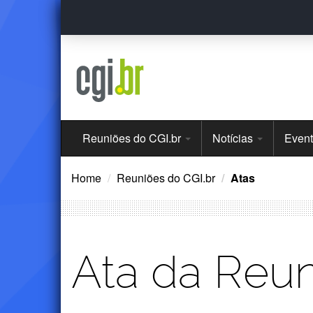
Ir
para
o
conteúdo
Menu
Reuniões do CGI.br
Notícias
Even
Principal
Home
Reuniões do CGI.br
Atas
Ata da Reun