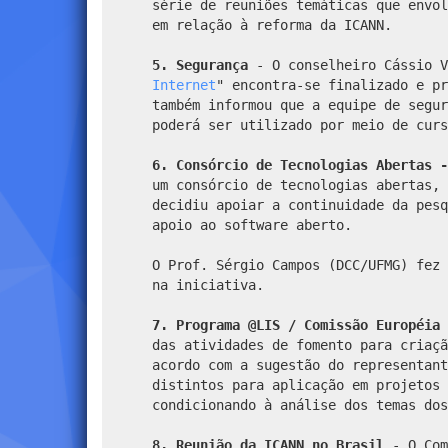
série de reuniões temáticas que envo
em relação à reforma da ICANN.
5. Segurança
- O conselheiro Cássio V
Internet
" encontra-se finalizado e p
também informou que a equipe de segur
poderá ser utilizado por meio de curs
6. Consórcio de Tecnologias Abertas 
um consórcio de tecnologias abertas,
decidiu apoiar a continuidade da pesq
apoio ao software aberto.
O Prof. Sérgio Campos (DCC/UFMG) fez 
na iniciativa.
7. Programa @LIS / Comissão Européia
das atividades de fomento para criaçã
acordo com a sugestão do representant
distintos para aplicação em projetos 
condicionando à análise dos temas dos
8. Reunião da ICANN no Brasil
- O Com