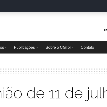
I
tos
Publicações
Sobre o CGI.br
Contato
ião de 11 de ju