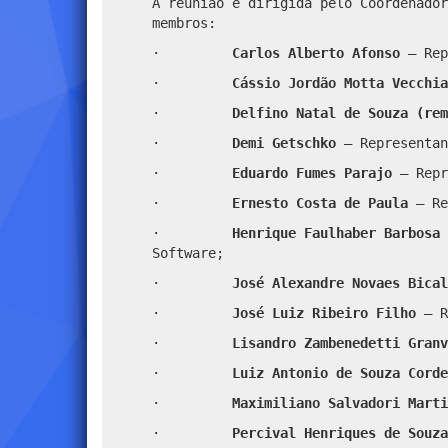
A reunião é dirigida pelo Coordenador
membros:
·
Carlos Alberto Afonso
– Rep
·
Cássio Jordão Motta Vecchia
·
Delfino Natal de Souza (re
·
Demi Getschko
– Representan
·
Eduardo Fumes Parajo
– Repr
·
Ernesto Costa de Paula
– Re
·
Henrique Faulhaber Barbosa
Software;
·
José Alexandre Novaes Bica
·
José Luiz Ribeiro Filho
– R
·
Lisandro Zambenedetti Granv
·
Luiz Antonio de Souza Cord
·
Maximiliano Salvadori Mart
·
Percival Henriques de Souza