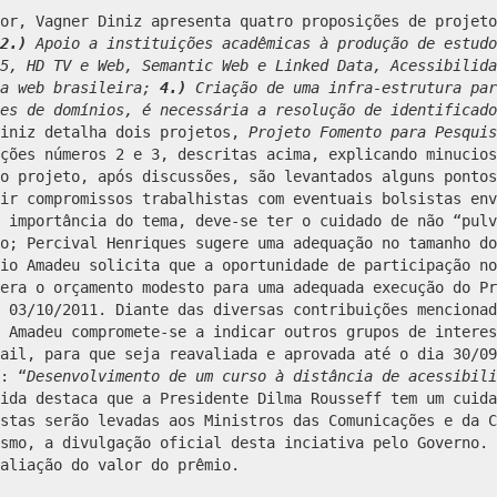
ior, Vagner Diniz apresenta quatro proposições de projet
2.)
Apoio a instituições acadêmicas à produção de estudo
 5, HD TV e Web, Semantic Web e Linked Data, Acessibilid
na web brasileira;
4.)
Criação de uma infra-estrutura par
es de domínios, é necessária a resolução de identificado
Diniz detalha dois projetos,
Projeto Fomento para Pesqui
ções números 2 e 3, descritas acima, explicando minucios
o projeto, após discussões, são levantados alguns pontos
ir compromissos trabalhistas com eventuais bolsistas env
 importância do tema, deve-se ter o cuidado de não “pulv
o; Percival Henriques sugere uma adequação no tamanho do
io Amadeu solicita que a oportunidade de participação no
era o orçamento modesto para uma adequada execução do Pr
 03/10/2011. Diante das diversas contribuições mencionad
 Amadeu compromete-se a indicar outros grupos de interes
mail, para que seja reavaliada e aprovada até o dia 30/0
: “
Desenvolvimento de um curso à distância de acessibili
ida destaca que a Presidente Dilma Rousseff tem um cuida
stas serão levadas aos Ministros das Comunicações e da C
smo, a divulgação oficial desta inciativa pelo Governo. 
aliação do valor do prêmio.