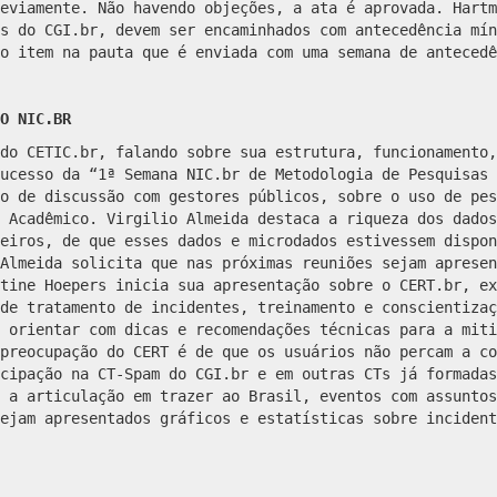
eviamente. Não havendo objeções, a ata é aprovada. Hartm
s do CGI.br, devem ser encaminhados com antecedência mín
o item na pauta que é enviada com uma semana de antecedê
O NIC.BR
do CETIC.br, falando sobre sua estrutura, funcionamento,
ucesso da “1ª Semana NIC.br de Metodologia de Pesquisas 
o de discussão com gestores públicos, sobre o uso de pes
 Acadêmico. Virgilio Almeida destaca a riqueza dos dados
eiros, de que esses dados e microdados estivessem dispon
Almeida solicita que nas próximas reuniões sejam apresen
tine Hoepers inicia sua apresentação sobre o CERT.br, ex
de tratamento de incidentes, treinamento e conscientizaç
 orientar com dicas e recomendações técnicas para a miti
 preocupação do CERT é de que os usuários não percam a c
cipação na CT-Spam do CGI.br e em outras CTs já formadas
 a articulação em trazer ao Brasil, eventos com assuntos
ejam apresentados gráficos e estatísticas sobre incident