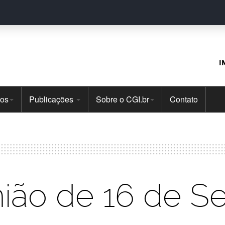
I
tos
Publicações
Sobre o CGI.br
Contato
nião de 16 de S