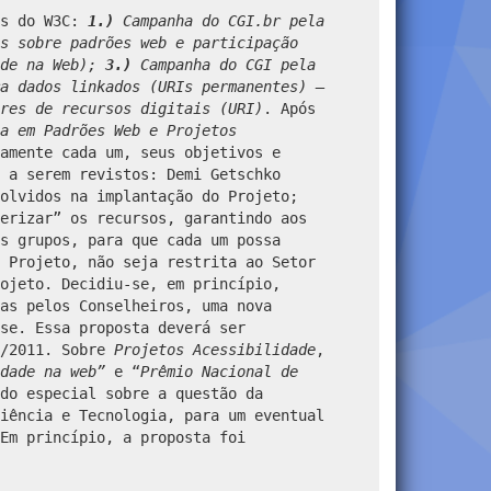
os do W3C:
1.)
Campanha do CGI.br pela
s sobre padrões web e participação
ade na Web);
3.)
Campanha do CGI pela
a dados linkados (URIs permanentes) –
res de recursos digitais (URI)
. Após
sa em Padrões Web e Projetos
amente cada um, seus objetivos e
 a serem revistos: Demi Getschko
olvidos na implantação do Projeto;
erizar” os recursos, garantindo aos
s grupos, para que cada um possa
 Projeto, não seja restrita ao Setor
ojeto. Decidiu-se, em princípio,
as pelos Conselheiros, uma nova
se. Essa proposta deverá ser
9/2011. Sobre
Projetos Acessibilidade
,
dade na web”
e “
Prêmio Nacional de
do especial sobre a questão da
iência e Tecnologia, para um eventual
Em princípio, a proposta foi