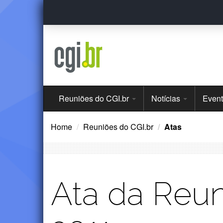
Ir
para
o
conteúdo
Menu
Reuniões do CGI.br
Notícias
Even
Principal
Home
Reuniões do CGI.br
Atas
Ata da Reu