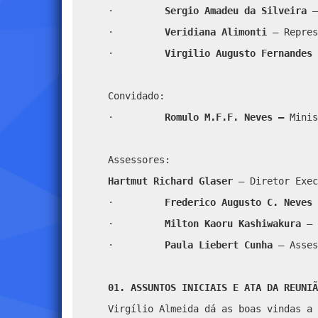
·
Sergio Amadeu da Silveira
–
·
Veridiana Alimonti
– Repres
·
Virgilio Augusto Fernandes 
Convidado:
·
Romulo M.F.F. Neves –
Minis
Assessores:
Hartmut Richard Glaser
– Diretor Exec
·
Frederico Augusto C. Neves
·
Milton Kaoru Kashiwakura
– 
·
Paula Liebert Cunha
– Asses
01. ASSUNTOS INICIAIS E ATA DA REUNIÃ
Virgílio Almeida dá as boas vindas a 