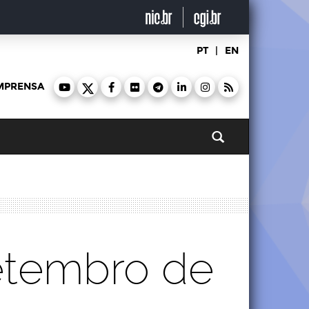
PT
|
EN
MPRENSA
Pesquisar
etembro de