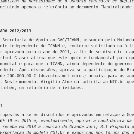
implicam na necessidade de o usuário contratar em duplic
ncluindo apenas a referência ao documento “Neutralidade 
ARA 2012/2013
 Secretaria de Apoio ao GAC/ICANN, assumido pela Holanda
nte independente de ICANN e, conforme solicitado na últi
r aprovado para o ano de 2011, a fim de se discutir o ap
rtmut Glaser afirma que este apoio é fundamental para qu
mundial e para que a ICANN, ainda dependente do governo 
ndente. Após discussões, aprova-se a participação do Bra
de 200.000,00 € (duzentos mil euros) anuais, para os ano
. Neste momento, Virgílio Almeida solicita ao NIC.br que
também, um relatório de atividades.
T
propostas a serem discutidos e aprovados em relação à Go
GF 10 em 2015 e, eventualmente, apoiar a candidatura da 
 receba em 2013 a reunião do Grande Júri;
3.)
Proposta p
Exportação do modelo CGI.br e exposição nos fóruns dos q