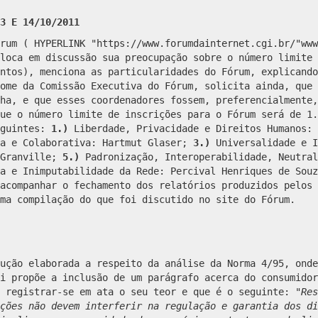
3 E 14/10/2011
rum ( HYPERLINK "https://www.forumdainternet.cgi.br/"
www
loca em discussão sua preocupação sobre o número limite 
ntos), menciona as particularidades do Fórum, explicando
ome da Comissão Executiva do Fórum, solicita ainda, que 
ha, e que esses coordenadores fossem, preferencialmente,
ue o número limite de inscrições para o Fórum será de 1.
eguintes:
1.)
Liberdade, Privacidade e Direitos Humanos: 
a e Colaborativa: Hartmut Glaser;
3.)
Universalidade e I
 Granville;
5.)
Padronização, Interoperabilidade, Neutra
a e Inimputabilidade da Rede: Percival Henriques de Souz
acompanhar o fechamento dos relatórios produzidos pelos 
ma compilação do que foi discutido no site do Fórum.
ução elaborada a respeito da análise da Norma 4/95, onde
i propõe a inclusão de um parágrafo acerca do consumidor
 registrar-se em ata o seu teor e que é o seguinte: "
Res
ções não devem interferir na regulação e garantia dos di