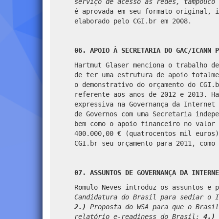
serviço de acesso às redes, tampouco 
é aprovada em seu formato original, i
elaborado pelo CGI.br em 2008.
06. APOIO À SECRETARIA DO GAC/ICANN P
Hartmut Glaser menciona o trabalho de
de ter uma estrutura de apoio totalme
o demonstrativo do orçamento do CGI.b
referente aos anos de 2012 e 2013. Ha
expressiva na Governança da Internet 
de Governos com uma Secretaria indepe
bem como o apoio financeiro no valor 
400.000,00 € (quatrocentos mil euros)
CGI.br seu orçamento para 2011, como 
07. ASSUNTOS DE GOVERNANÇA DA INTERNE
Romulo Neves introduz os assuntos e 
Candidatura do Brasil para sediar o I
2.)
Proposta do WSA para que o Brasil
relatório e-readiness do Brasil;
4.)