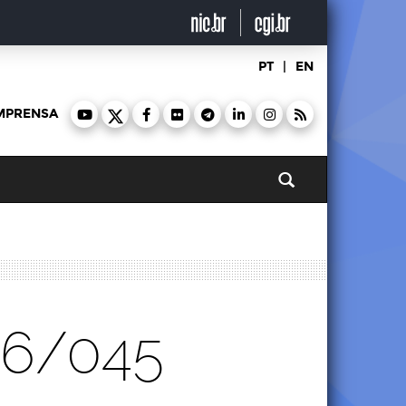
PT
|
EN
MPRENSA
Pesquisar
26/045