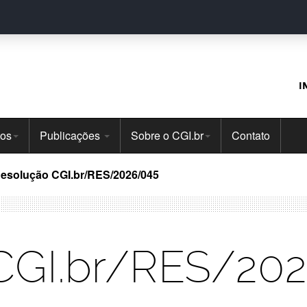
I
tos
Publicações
Sobre o CGI.br
Contato
esolução CGI.br/RES/2026/045
CGI.br/RES/20