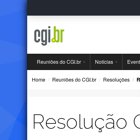
Ir
para
o
conteúdo
Menu
Reuniões do CGI.br
Notícias
Even
Principal
Home
Reuniões do CGI.br
Resoluções
R
Resolução 