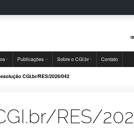
I
tos
Publicações
Sobre o CGI.br
Contato
esolução CGI.br/RES/2026/042
CGI.br/RES/20