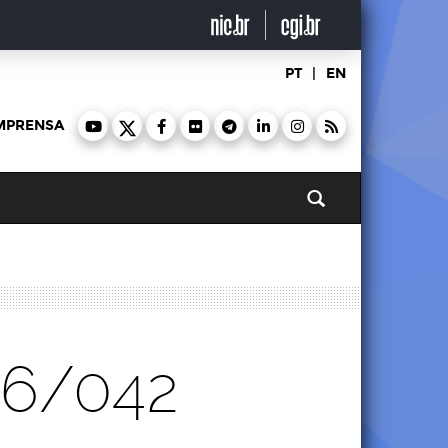
PT
|
EN
MPRENSA
Pesquisar
26/042