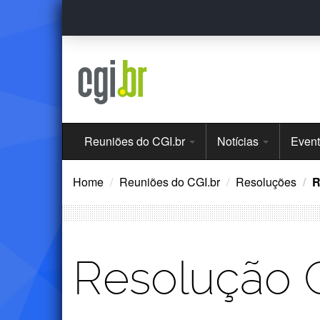
Ir
para
o
conteúdo
Menu
Reuniões do CGI.br
Notícias
Even
Principal
Home
Reuniões do CGI.br
Resoluções
R
Resolução 