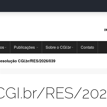
I
tos
Publicações
Sobre o CGI.br
Contato
esolução CGI.br/RES/2026/039
CGI.br/RES/20