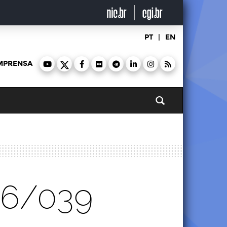
PT
|
EN
MPRENSA
Pesquisar
26/039