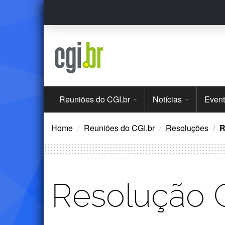
Ir
para
o
conteúdo
Menu
Reuniões do CGI.br
Notícias
Even
Principal
Home
Reuniões do CGI.br
Resoluções
R
Resolução 