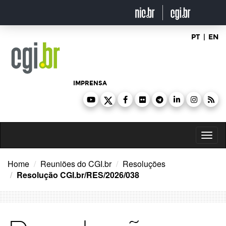
Ir
para
o
conteúdo
PT
|
EN
IMPRENSA
Toggl
naviga
Home
Reuniões do CGI.br
Resoluções
Resolução CGI.br/RES/2026/038