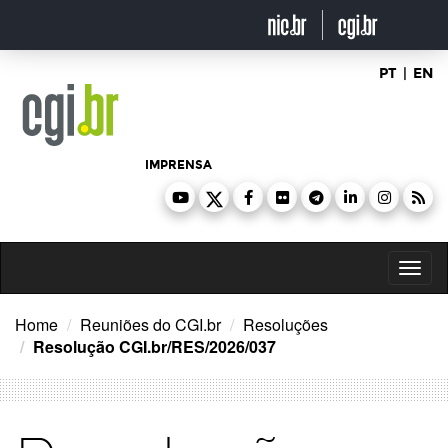
Ir
para
o
conteúdo
PT
|
EN
IMPRENSA
Toggl
naviga
Home
Reuniões do CGI.br
Resoluções
Resolução CGI.br/RES/2026/037