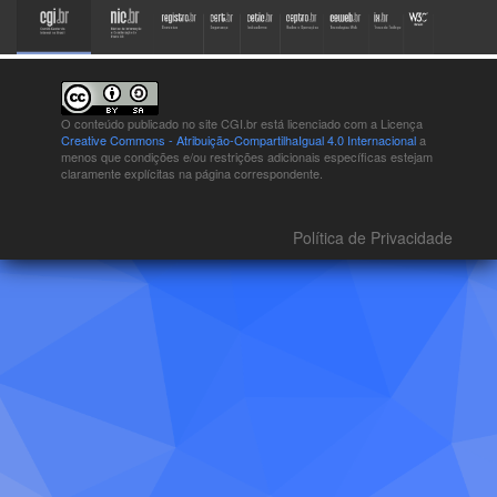
O conteúdo publicado no site CGI.br está
licenciado com a Licença
Creative Commons - Atribuição-CompartilhaIgual 4.0 Internacional
a
menos que condições e/ou restrições adicionais específicas estejam
claramente explícitas na página correspondente.
Política de Privacidade