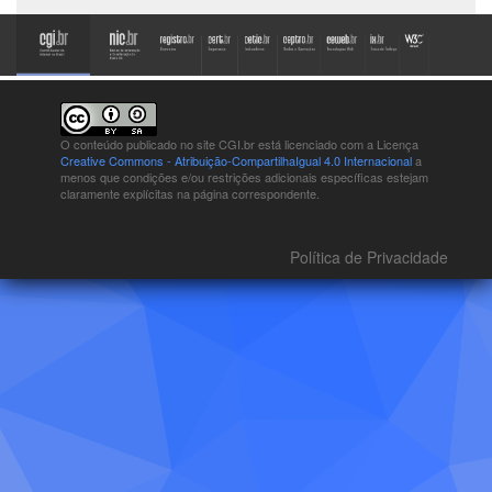
O conteúdo publicado no site CGI.br está
licenciado com a Licença
Creative Commons - Atribuição-CompartilhaIgual 4.0 Internacional
a
menos que condições e/ou restrições adicionais específicas estejam
claramente explícitas na página correspondente.
Política de Privacidade