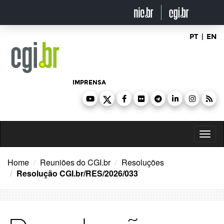
Ir
para
o
conteúdo
PT
|
EN
IMPRENSA
Toggl
naviga
Home
Reuniões do CGI.br
Resoluções
Resolução CGI.br/RES/2026/033