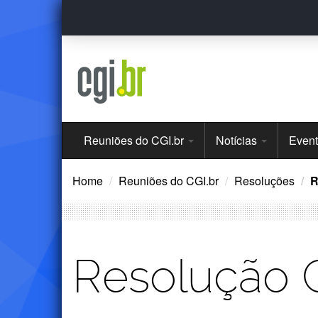
Ir
para
o
conteúdo
Menu
Reuniões do CGI.br
Notícias
Even
Principal
Home
Reuniões do CGI.br
Resoluções
R
Resolução 