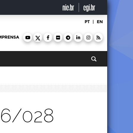
PT
|
EN
MPRENSA
Pesquisar
26/028