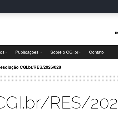
I
tos
Publicações
Sobre o CGI.br
Contato
esolução CGI.br/RES/2026/028
CGI.br/RES/20