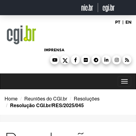
Ir
para
o
conteúdo
PT
|
EN
IMPRENSA
Toggl
naviga
Home
Reuniões do CGI.br
Resoluções
Resolução CGI.br/RES/2025/045