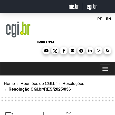
Ir
para
o
conteúdo
PT
|
EN
IMPRENSA
Toggl
naviga
Home
Reuniões do CGI.br
Resoluções
Resolução CGI.br/RES/2025/036