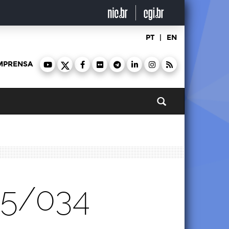
PT
|
EN
MPRENSA
Pesquisar
25/034