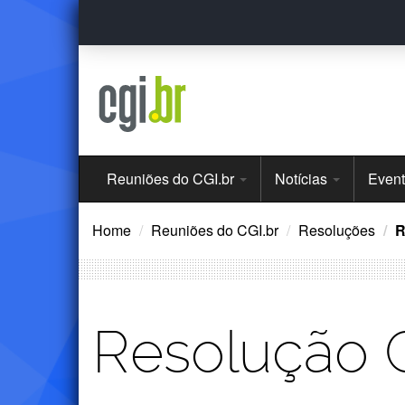
Ir
para
o
conteúdo
Menu
Reuniões do CGI.br
Notícias
Even
Principal
Home
Reuniões do CGI.br
Resoluções
R
Resolução 