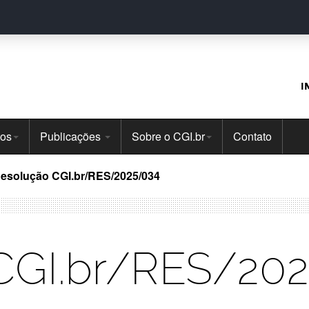
I
tos
Publicações
Sobre o CGI.br
Contato
esolução CGI.br/RES/2025/034
CGI.br/RES/20