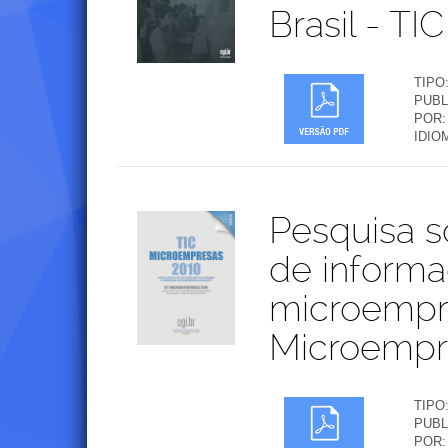
Brasil - T
TIPO
PUBL
POR:
IDIO
Publicações
Pesquisa s
de inform
microempre
Microempr
TIPO
PUBL
POR: