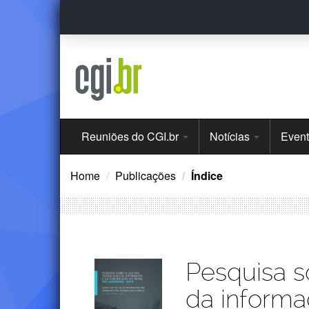
Ir
para
o
conteúdo
Menu
Reuniões do CGI.br
Notícias
Even
Principal
Home
Publicações
Índice
Publicações
Pesquisa s
da inform