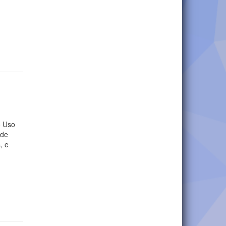
o Uso
 de
, e