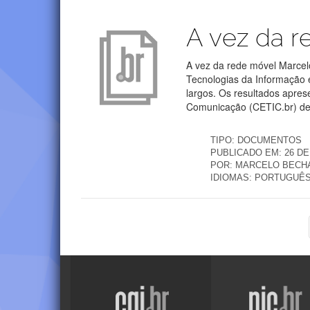
Publicações
A vez da r
A vez da rede móvel Marcel
Tecnologias da Informação 
largos. Os resultados apre
Comunicação (CETIC.br) de
TIPO:
DOCUMENTOS
PUBLICADO EM:
26 DE
POR:
MARCELO BECH
IDIOMAS:
PORTUGUÊ
Visite
Visite
o
o