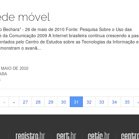
ede móvel
o Bechara* - 26 de maio de 2010 Fonte: Pesquisa Sobre o Uso das
e da Comunicação 2009 A Internet brasileira continua crescendo a pa
sentados pelo Centro de Estudos sobre as Tecnologias da Informação e
monstram o avan&...
 MAIO DE 2010
ARA
S
‹
«
27
28
29
30
31
32
33
34
35
Visite
Visite
Visite
Visite
o
o
o
o