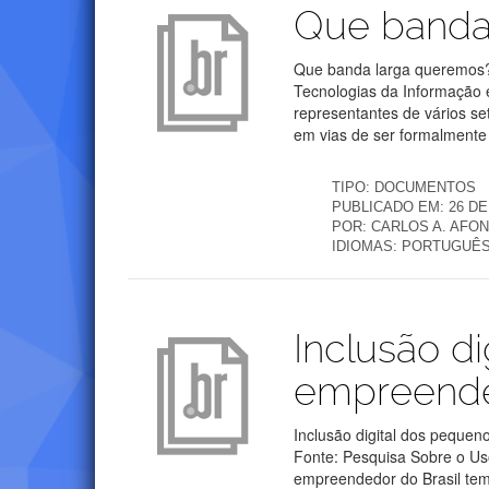
Publicações
Que banda
Que banda larga queremos? 
Tecnologias da Informação 
representantes de vários s
em vias de ser formalmente 
TIPO:
DOCUMENTOS
PUBLICADO EM:
26 DE
POR:
CARLOS A. AFO
IDIOMAS:
PORTUGUÊ
Publicações
Inclusão d
empreende
Inclusão digital dos peque
Fonte: Pesquisa Sobre o U
empreendedor do Brasil tem 