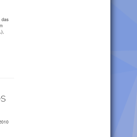
o das
om
),
os
 2010
a