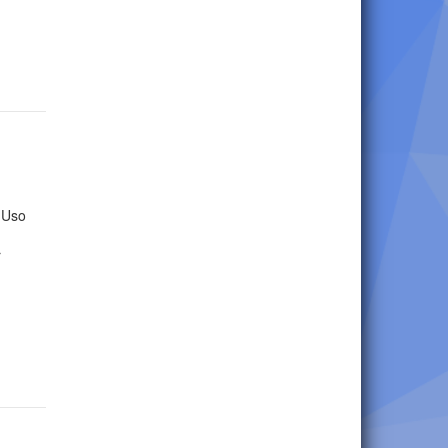
 Uso
r