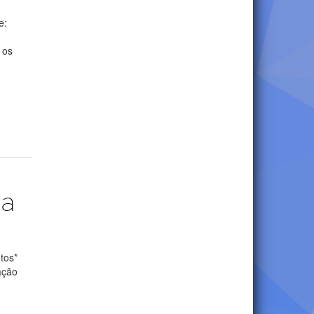
e:
 os
ga
tos*
ação