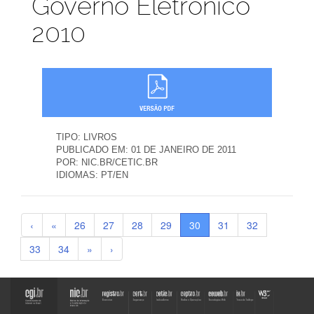
Governo Eletrônico
2010
TIPO:
LIVROS
PUBLICADO EM:
01 DE JANEIRO DE 2011
POR:
NIC.BR/CETIC.BR
IDIOMAS:
PT/EN
‹
«
26
27
28
29
30
31
32
33
34
»
›