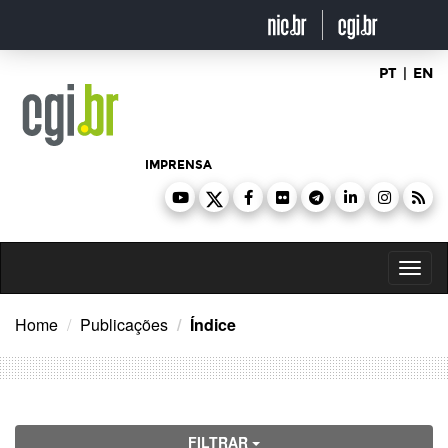
Ir
para
o
conteúdo
PT
|
EN
IMPRENSA
Toggl
naviga
Home
Publicações
Índice
FILTRAR