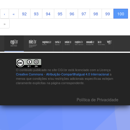
‹
«
92
93
94
95
96
97
98
99
100
»
O conteúdo publicado no site CGI.br está
licenciado com a Licença
Creative Commons - Atribuição-CompartilhaIgual 4.0 Internacional
a
menos que condições e/ou restrições adicionais específicas estejam
claramente explícitas na página correspondente.
Política de Privacidade