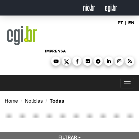
Ir
para
o
conteúdo
PT
|
EN
IMPRENSA
Toggl
naviga
Home
Notícias
Todas
FILTRAR